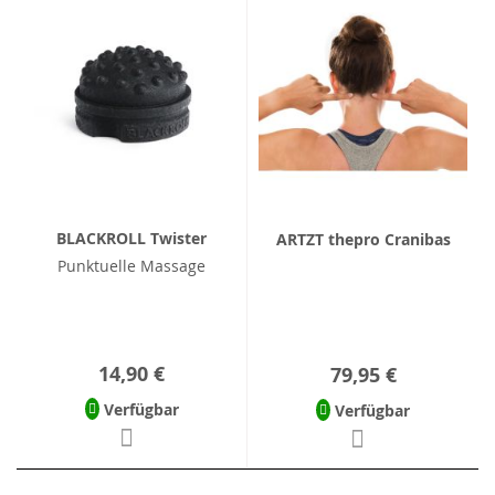
BLACKROLL Twister
ARTZT thepro Cranibas
Punktuelle Massage
14,90 €
79,95 €
Verfügbar
Verfügbar