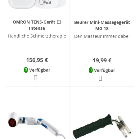
OMRON TENS-Gerät E3
Beurer Mini-Massagegerät
Intense
MG 18
Handliche Schmerztherapie
Den Masseur immer dabei
156,95 €
19,99 €
Verfügbar
Verfügbar