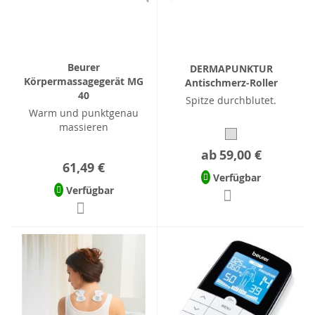
Beurer
DERMAPUNKTUR
Körpermassagegerät MG
Antischmerz-Roller
40
Spitze durchblutet.
Warm und punktgenau
massieren
ab
59,00 €
61,49 €
Verfügbar
Verfügbar