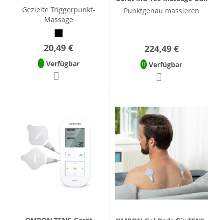
Gezielte Triggerpunkt-
Punktgenau massieren
Massage
20,49 €
224,49 €
Verfügbar
Verfügbar