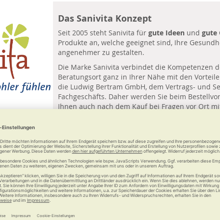
Das Sanivita Konzept
Seit 2005 steht Sanivita für
gute Ideen
und
gute
Produkte an, welche geeignet sind, Ihre Gesundhe
angenehmer zu gestalten.
Die Marke Sanivita verbindet die Kompetenzen d
Beratungsort ganz in Ihrer Nähe mit den Vorteil
die Ludwig Bertram GmbH, dem Vertrags- und Serv
Fachgeschäfts. Daher werden Sie beim Bestellvor
Ihnen auch nach dem Kauf bei Fragen vor Ort mi
hat ihren Sitz in 30916 Isernhagen.
Sanivita bietet ein
umfangreiches Sortiment
. Es
immer alle gewünschten Produkte verfügbar sind.
Ihr Wunschartikel spätestens innerhalb von dre
Hause geliefert werden kann.
eschäfte vor Ort
n in Kooperation mit medizinischen Fachgeschäften vor Ort, meist 
, eine
engmaschige Versorgung
mit
hochwertigen und bedarfsge