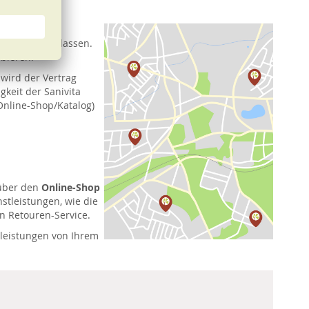
sern oder
end beraten lassen.
bieren.
 wird der Vertrag
keit der Sanivita
Online-Shop/Katalog)
über den
Online-Shop
stleistungen, wie die
n Retouren-Service.
tleistungen von Ihrem