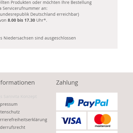
llten Produkten oder möchten Ihre Bestellung
ta Servicerufnummer an:
undesrepublik Deutschland erreichbar)
 von
8.00 bis 17.30
Uhr*.
es Niedersachsen sind ausgeschlossen
nformationen
Zahlung
s Sanivita Konzept
pressum
tenschutz
rrierefreiheitserklärung
derrufsrecht