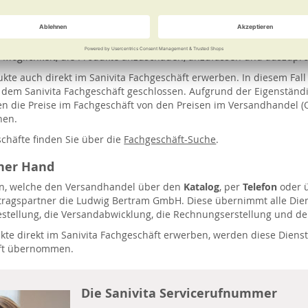
 den Alltag erleichtern und Mobilität und Eigenständigkeit verbes
.
chäften können Sie sich durch Fachpersonal kompetent und umfass
e Möglichkeit, die Produkte anzuschauen, anzufassen und auszupro
kte auch direkt im Sanivita Fachgeschäft erwerben. In diesem Fall
dem Sanivita Fachgeschäft geschlossen. Aufgrund der Eigenständig
n die Preise im Fachgeschäft von den Preisen im Versandhandel (
hen.
schäfte finden Sie über die
Fachgeschäft-Suche
.
iner Hand
en, welche den Versandhandel über den
Katalog
, per
Telefon
oder 
ertragspartner die Ludwig Bertram GmbH. Diese übernimmt alle Dien
estellung, die Versandabwicklung, die Rechnungserstellung und de
ukte direkt im Sanivita Fachgeschäft erwerben, werden diese Diens
äft übernommen.
Die Sanivita Servicerufnummer