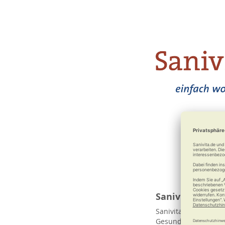
Sanivita Fachg
Sanivita bietet Ihne
Gesundheitszentren