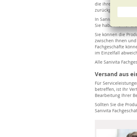
die ihren Anwendern
zurückgeben können
In Sanivita Fachges
Sie haben ferner di
Sie können die Produ
zwischen Ihnen und 
Fachgeschäfte könne
im Einzelfall abweic
Alle Sanivita Fachge
Versand aus e
Für Serviceleistung
betreffen, ist Ihr V
Bearbeitung Ihrer B
Sollten Sie die Prod
Sanivita Fachgesch