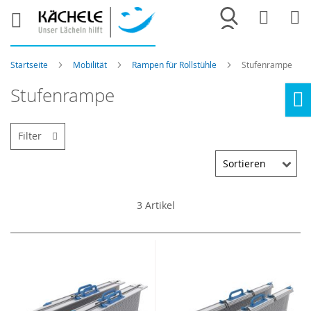
Merkliste
War
Startseite
Mobilität
Rampen für Rollstühle
Stufenrampe
Stufenrampe
Ho
Filter
3
Artikel