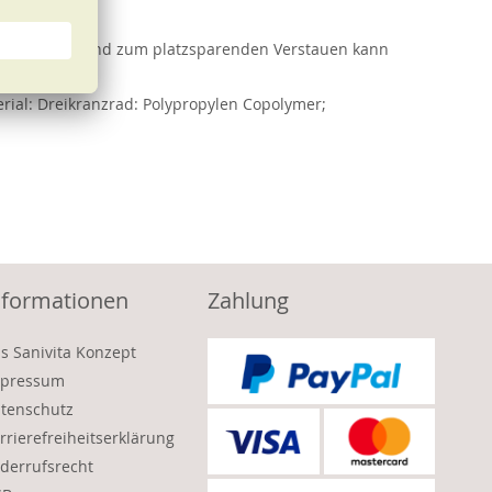
cht abnehmen und zum platzsparenden Verstauen kann
terial: Dreikranzrad: Polypropylen Copolymer;
nformationen
Zahlung
s Sanivita Konzept
pressum
tenschutz
rrierefreiheitserklärung
derrufsrecht