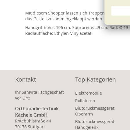
of
the
Mit diesem Shopper lassen sich Treppenstufen dank 
images
das Gestell zusammengeklappt werden.
gallery
Handgriffhöhe: 106 cm. Spurbreite: 49 cm. Rad: Ø 13 c
Radlauffläche: Ethylen-Vinylacetat.
Kontakt
Top-Kategorien
Ihr Sanivita Fachgeschäft
Elektromobile
vor Ort:
Rollatoren
Orthopädie-Technik
Blutdruckmessgerät
Oberarm
Kächele GmbH
Rotebühlstraße 44
Blutdruckmessgerät
70178 Stuttgart
Handgelenk