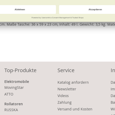
des Dreikranzrades leicht überwinden. Die Tasche lässt sich lei
m. Maße Tasche: 36 x 59 x 23 cm, Inhalt: 49 l. Gewicht: 3,5 kg. Ma
Top-Produkte
Service
I
Elektromobile
Katalog anfordern
Da
MovingStar
Newsletter
Im
ATTO
Videos
Da
Zahlung
Ba
Rollatoren
Versand und Kosten
Wi
RUSSKA