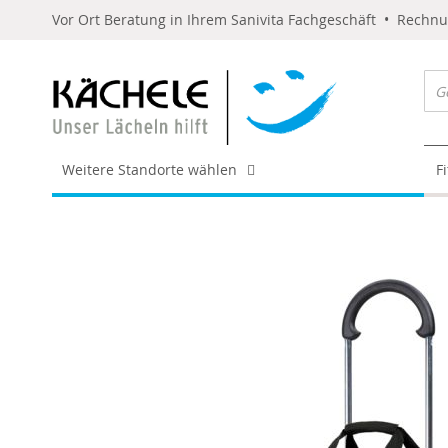
Vor Ort Beratung in Ihrem Sanivita Fachgeschäft • Rechn
Weitere Standorte wählen
F
Skip
to
the
end
of
the
images
gallery