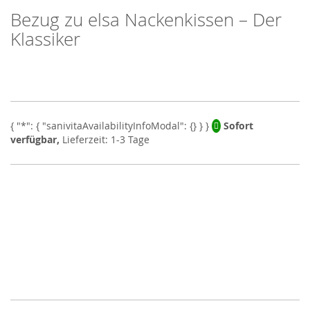
Bezug zu elsa Nackenkissen – Der
Skip
to
Klassiker
the
beginning
of
the
images
gallery
Sofort
verfügbar,
Lieferzeit: 1-3 Tage