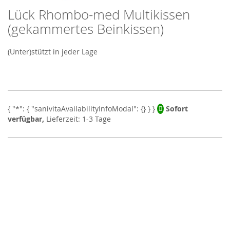
Lück Rhombo-med Multikissen
Skip
to
(gekammertes Beinkissen)
the
beginning
(Unter)stützt in jeder Lage
of
the
images
gallery
Sofort
verfügbar,
Lieferzeit: 1-3 Tage