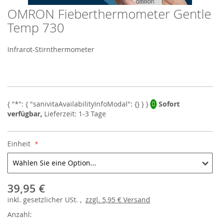
OMRON Fieberthermometer Gentle
Skip
to
Temp 730
the
beginning
Infrarot-Stirnthermometer
of
the
images
gallery
Sofort
verfügbar,
Lieferzeit: 1-3 Tage
Einheit
39,95 €
inkl.
gesetzlicher
USt. ,
zzgl.
5,95 €
Versand
Anzahl: