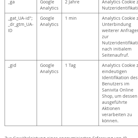
_ga
Google
2 Jahre
Analytics Cookie 
Analytics
Nutzeridentifika
_gat_UA-id";
Google
1 min
Analytics Cookie 
_dr_gtm_UA-
Analytics
Unterbindung
ID
weiterer Anfrage
zur
Nutzeridentifikat
nach initialem
Seitenaufruf.
_gid
Google
1 Tag
Analytics Cookie 
Analytics
eindeutigen
Identifikation des
Benutzers im
Sanivita Online
Shop, um dessen
ausgeführte
Aktionen
verarbeiten zu
können.