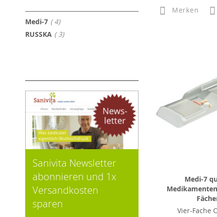
Merken
Artikel
Medi-7
4
Artikel
RUSSKA
3
Sanivita Newsletter
abonnieren und 1x
Medi-7 qu
Versandkosten
Medikamenten
Fäche
sparen
Vier-Fache