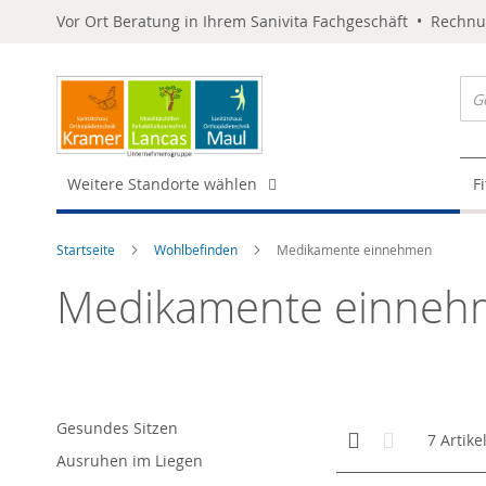
Vor Ort Beratung in Ihrem Sanivita Fachgeschäft • Rechn
Weitere Standorte wählen
F
Startseite
Wohlbefinden
Medikamente einnehmen
Medikamente einneh
Gesundes Sitzen
Anzeigen
Kachelansicht
Liste
7
Artike
als
Ausruhen im Liegen