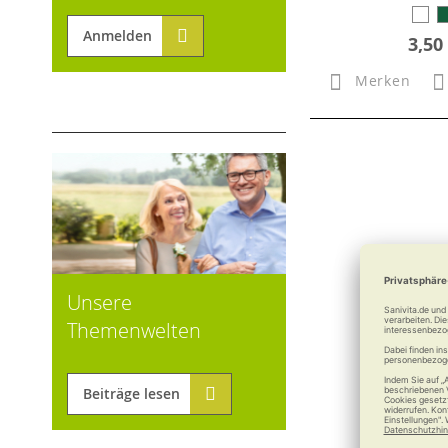
Anmelden
3,50
Merken
Unsere
Themenwelten
Beiträge lesen