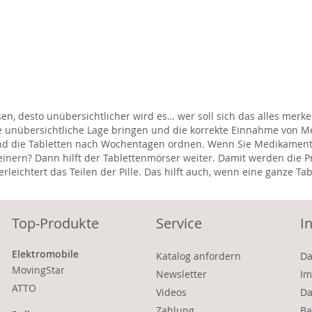
, desto unübersichtlicher wird es… wer soll sich das alles merke
 die unübersichtliche Lage bringen und die korrekte Einnahme vo
nd die Tabletten nach Wochentagen ordnen. Wenn Sie Medikamente 
einern? Dann hilft der Tablettenmörser weiter. Damit werden die Pr
leichtert das Teilen der Pille. Das hilft auch, wenn eine ganze Ta
Top-Produkte
Service
I
Elektromobile
Katalog anfordern
Da
MovingStar
Newsletter
Im
ATTO
Videos
Da
Zahlung
Ba