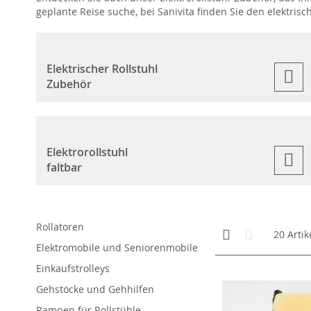
geplante Reise suche, bei Sanivita finden Sie den elektrisc
Elektrischer Rollstuhl
Zubehör
Elektrorollstuhl
faltbar
Rollatoren
Anzeigen
Kachelansicht
Liste
20
Artik
als
Elektromobile und Seniorenmobile
Einkaufstrolleys
Gehstöcke und Gehhilfen
Rampen für Rollstühle