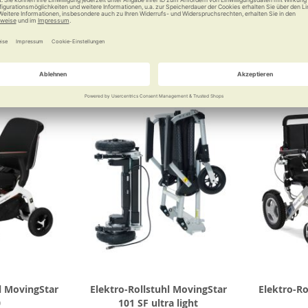
0 €
38,00 €
Vergleichen
Merken
Vergleichen
Merke
l MovingStar
Elektro-Rollstuhl MovingStar
Elektro-Ro
0
101 SF ultra light