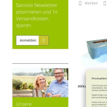
Merken
Sanivita Newsletter
abonnieren und 1x
Versandkosten
sparen
Anmelden
Akku 10 Ah, Flug
MovingSta
Unsere