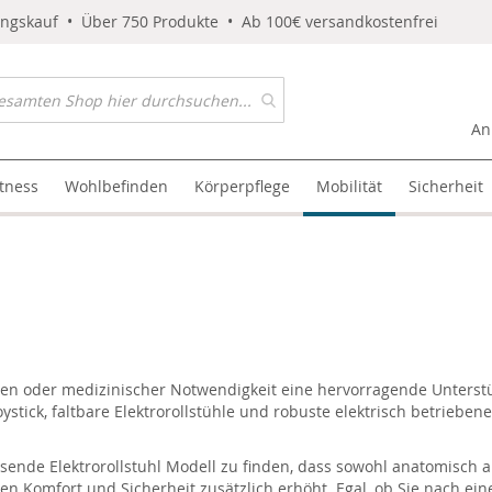
ungskauf • Über 750 Produkte • Ab 100€ versandkostenfrei
An
itness
Wohlbefinden
Körperpflege
Mobilität
Sicherheit
ngen oder medizinischer Notwendigkeit eine hervorragende Unterst
oystick, faltbare Elektrorollstühle und robuste elektrisch betrieben
ssende Elektrorollstuhl Modell zu finden, dass sowohl anatomisch al
en Komfort und Sicherheit zusätzlich erhöht. Egal, ob Sie nach ein