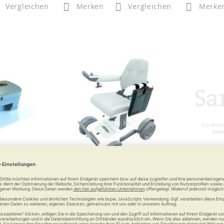
Vergleichen
Merken
Vergleichen
Merke
 geeignet zum
Gepäcktasche passend an die
Stockhalte
r 3000
Armlehne zum MovingStar 3000
1