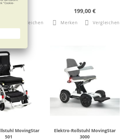
14,95 €
199,00 €
n
Vergleichen
Merken
Vergleichen
llstuhl MovingStar
Elektro-Rollstuhl MovingStar
501
3000