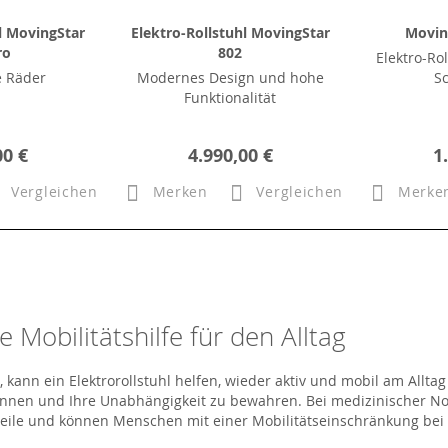
l MovingStar
Elektro-Rollstuhl MovingStar
Movin
ro
802
Elektro-Rol
e Räder
Modernes Design und hohe
S
Funktionalität
00 €
4.990,00 €
1
Vergleichen
Merken
Vergleichen
Merke
e Mobilitätshilfe für den Alltag
ann ein Elektrorollstuhl helfen, wieder aktiv und mobil am Alltag 
önnen und Ihre Unabhängigkeit zu bewahren. Bei medizinischer No
orteile und können Menschen mit einer Mobilitätseinschränkung bei 