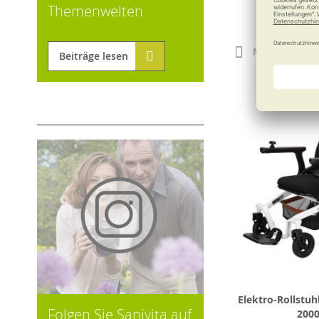
Themenwelten
490,0
Merken
Beiträge lesen
Elektro-Rollstuh
Folgen Sie Sanivita auf
200