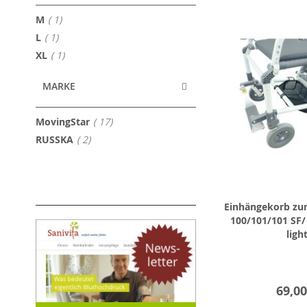
Artikel
M
1
Artikel
L
1
Artikel
XL
1
MARKE
Artikel
MovingStar
17
Artikel
RUSSKA
2
Einhängekorb zu
100/101/101 SF/ 
ligh
69,00