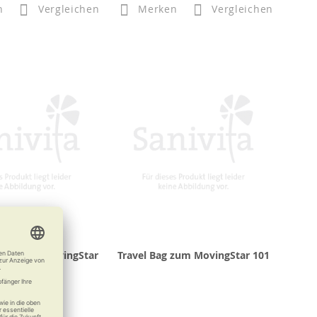
n
Vergleichen
Merken
Vergleichen
rung zum MovingStar
Travel Bag zum MovingStar 101
02/401/501