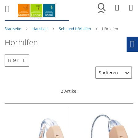
Merkliste
War
Startseite
Haushalt
Seh- und Hörhilfen
Hörhilfen
Hörhilfen
Ho
Filter
2
Artikel