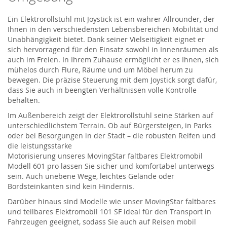
Ein Elektrorollstuhl mit Joystick ist ein wahrer Allrounder, der
Ihnen in den verschiedensten Lebensbereichen Mobilität und
Unabhängigkeit bietet. Dank seiner Vielseitigkeit eignet er
sich hervorragend für den Einsatz sowohl in Innenräumen als
auch im Freien. In Ihrem Zuhause ermöglicht er es Ihnen, sich
mühelos durch Flure, Räume und um Möbel herum zu
bewegen. Die präzise Steuerung mit dem Joystick sorgt dafür,
dass Sie auch in beengten Verhältnissen volle Kontrolle
behalten.
Im Außenbereich zeigt der Elektrorollstuhl seine Stärken auf
unterschiedlichstem Terrain. Ob auf Bürgersteigen, in Parks
oder bei Besorgungen in der Stadt – die robusten Reifen und
die leistungsstarke
Motorisierung
unseres
MovingStar
faltbares Elektromobil
Modell 601
pro
lassen
Sie sicher und komfortabel unterwegs
sein. Auch unebene Wege, leichtes Gelände oder
Bordsteinkanten sind kein Hindernis.
Darüber hinaus sind Modelle
wie unser
MovingStar
faltbares
und teilbares Elektromobil 101 SF
ideal
für den Transport in
Fahrzeugen geeignet, sodass Sie auch auf Reisen mobil