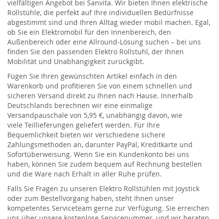
vielfältigen Angebot bei
Sanvita
. Wir bieten Ihnen e
lektrische
Rollstühle
, die perfekt auf Ihre individuellen Bedürfnisse
abgestimmt sind
und Ihren Alltag wieder mobil machen
. Egal,
ob Sie ein
Elektromobil
für den Innenbereich, den
Außenbereich oder eine Allround-Lösung suchen – bei uns
finden Sie den passenden
Elektro
Rollstuhl
, der Ihnen
Mobilität und Unabhängigkeit zurückgibt.
Fügen Sie Ihren gewünschten
Artikel
einfach in den
Warenkorb und profitieren Sie von einem schnellen und
sicheren Versand direkt zu Ihnen nach Hause. Innerhalb
Deutschlands berechnen wir eine einmalige
Versandpauschale von 5,95 €, unabhängig davon, wie
viele
Teillieferu
n
gen geliefert werden
. Für Ihre
Bequemlichkeit bieten wir verschiedene sichere
Zahlungsmethoden an, darunter PayPal, Kreditkarte und
Sofortüberweisung. Wenn Sie ein Kundenkonto bei uns
haben, können Sie zudem bequem auf Rechnung bestellen
und die Ware nach Erhalt in aller Ruhe prüfen.
Falls Sie Fragen zu unseren
Elektro
R
ollstühlen
mit Joystick
oder zum Bestellvorgang haben, steht Ihnen unser
kompetentes Serviceteam gerne zur Verfügung. Sie erreichen
uns über unsere kostenlose Servicenummer, und wir beraten