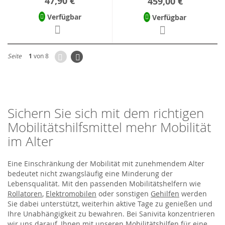
47,90 €
459,00 €
Verfügbar
Verfügbar
Zurück
Seite
Weiter
Seite
1
von 8
Sichern Sie sich mit dem richtigen
Mobilitätshilfsmittel mehr Mobilität
im Alter
Eine Einschränkung der Mobilität mit zunehmendem Alter
bedeutet nicht zwangsläufig eine Minderung der
Lebensqualität. Mit den passenden Mobilitätshelfern wie
Rollatoren
,
Elektromobilen
oder sonstigen
Gehilfen
werden
Sie dabei unterstützt, weiterhin aktive Tage zu genießen und
Ihre Unabhängigkeit zu bewahren. Bei Sanivita konzentrieren
wir uns darauf, Ihnen mit unseren Mobilitätshilfen für eine