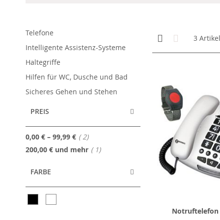
Telefone
Anzeigen
Kachelansicht
Liste
3
Artike
als
Intelligente Assistenz-Systeme
Haltegriffe
Hilfen für WC, Dusche und Bad
Sicheres Gehen und Stehen
PREIS
Artikel
0,00 €
–
99,99 €
2
Artikel
200,00 €
und mehr
1
FARBE
Notruftelefo