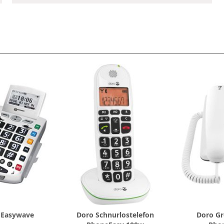
l
n Easywave
Doro Schnurlostelefon
Doro Gr