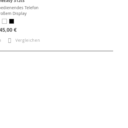
neEasy 312cs
bedienendes Telefon
roßem Display
45,00 €
n
Vergleichen