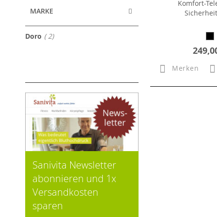
Komfort-Tel
MARKE
Sicherhei
Artikel
Doro
2
249,0
Merken
Sanivita Newsletter
abonnieren und 1x
Versandkosten
sparen