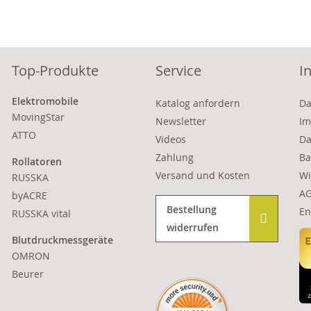
Top-Produkte
Service
I
Elektromobile
Katalog anfordern
Da
MovingStar
Newsletter
Im
ATTO
Videos
Da
Zahlung
Ba
Rollatoren
Versand und Kosten
Wi
RUSSKA
A
byACRE
Bestellung
En
RUSSKA vital
widerrufen
Blutdruckmessgeräte
OMRON
Beurer