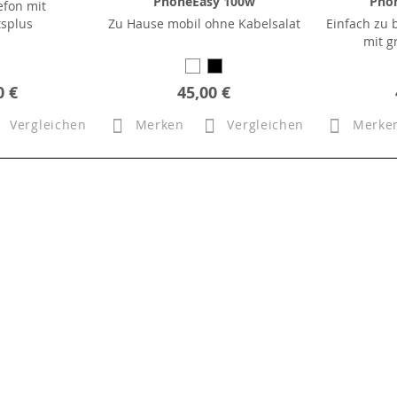
PhoneEasy 100w
Pho
efon mit
tsplus
Zu Hause mobil ohne Kabelsalat
Einfach zu 
mit g
0 €
45,00 €
Vergleichen
Merken
Vergleichen
Merke