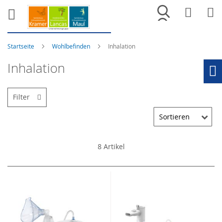
Merkliste
War
Startseite
Wohlbefinden
Inhalation
Inhalation
Ho
Filter
8
Artikel