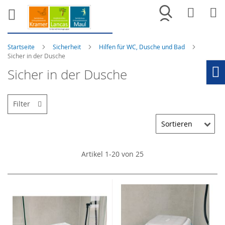
Merkliste
War
Startseite
Sicherheit
Hilfen für WC, Dusche und Bad
Sicher in der Dusche
Sicher in der Dusche
Ho
Filter
Artikel
1
-
20
von
25