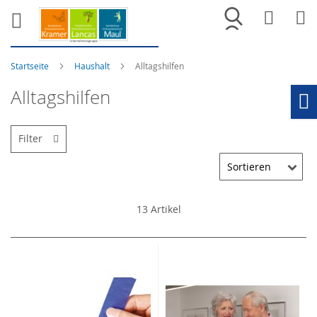
Merkliste
War
Startseite
Haushalt
Alltagshilfen
Alltagshilfen
Ho
Filter
13
Artikel