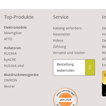
Top-Produkte
Service
I
Elektromobile
Katalog anfordern
Da
MovingStar
Newsletter
Im
ATTO
Videos
Da
Zahlung
Ba
Rollatoren
Versand und Kosten
Wi
RUSSKA
A
byACRE
Bestellung
En
RUSSKA vital
widerrufen
Blutdruckmessgeräte
OMRON
Beurer