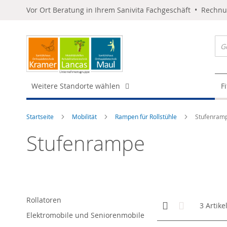
Vor Ort Beratung in Ihrem Sanivita Fachgeschäft • Rechn
Weitere Standorte wählen
F
Startseite
Mobilität
Rampen für Rollstühle
Stufenram
Stufenrampe
Rollatoren
Anzeigen
Kachelansicht
Liste
3
Artike
als
Elektromobile und Seniorenmobile