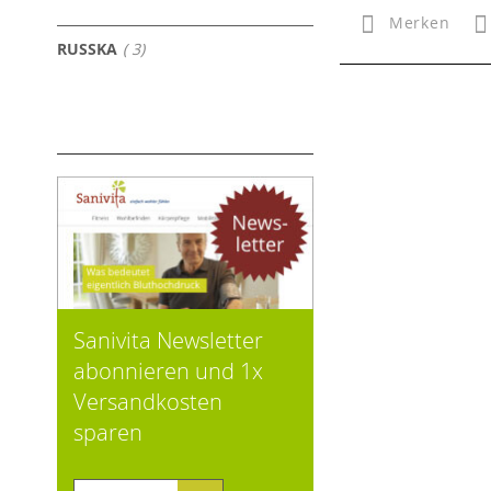
Merken
Artikel
RUSSKA
3
Sanivita Newsletter
abonnieren und 1x
Versandkosten
sparen