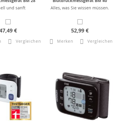
kmessgerät BM 28
Blutdruckmessgerät BM 40
ell und sanft
Alles, was Sie wissen müssen.
47,49 €
52,99 €
n
Vergleichen
Merken
Vergleichen