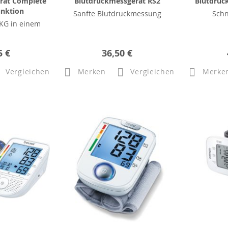
rät Complete
Blutdruckmessgerät RS2
Blutdruc
unktion
Sanfte Blutdruckmessung
Schn
KG in einem
5 €
36,50 €
Vergleichen
Merken
Vergleichen
Merke