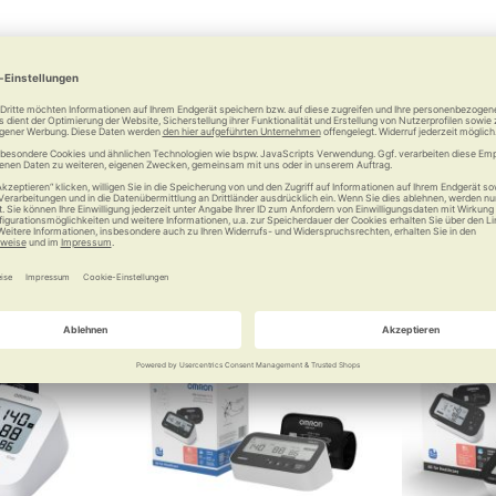
des Oberarm-
Beurer Handgelenk-
OMRON
gerät BM 49
Blutdruckmessgerät BC 44
Blutdru
 Ansage
Zuverläss
 €
53,99 €
Vergleichen
Merken
Vergleichen
Merke