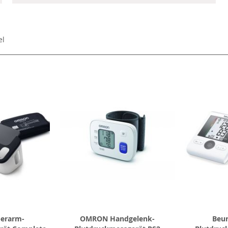
el
erarm-
OMRON Handgelenk-
Beu