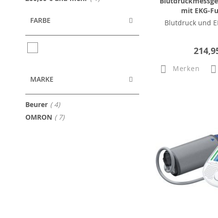
Blutdruckmessge
mit EKG-F
FARBE
Blutdruck und E
214,9
Merken
MARKE
Artikel
Beurer
4
Artikel
OMRON
7