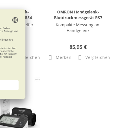
 Handgelenk-
OMRON Handgelenk-
ckmessgerät RS4
Blutdruckmessgerät RS7
iger Alltagshelfer
Kompakte Messung am
Handgelenk
51,50 €
85,95 €
n
Vergleichen
Merken
Vergleichen