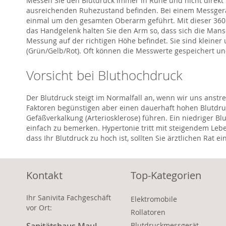
Messen Sie den Blutdruck immer in Ruhe und nicht direkt n
ausreichenden Ruhezustand befinden. Bei einem Messgerät
einmal um den gesamten Oberarm geführt. Mit dieser 360°
das Handgelenk halten Sie den Arm so, dass sich die Mans
Messung auf der richtigen Höhe befindet. Sie sind kleiner
(Grün/Gelb/Rot). Oft können die Messwerte gespeichert u
Vorsicht bei Bluthochdruck
Der Blutdruck steigt im Normalfall an, wenn wir uns anstr
Faktoren begünstigen aber einen dauerhaft hohen Blutdru
Gefäßverkalkung (Arteriosklerose) führen. Ein niedriger 
einfach zu bemerken. Hypertonie tritt mit steigendem Lebe
dass Ihr Blutdruck zu hoch ist, sollten Sie ärztlichen Rat ei
Kontakt
Top-Kategorien
Ihr Sanivita Fachgeschäft
Elektromobile
vor Ort:
Rollatoren
Blutdruckmessgerät