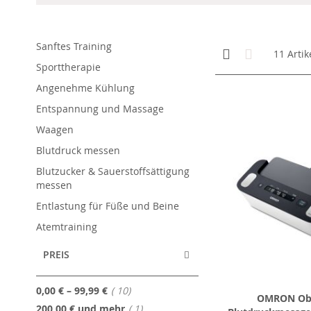
Sanftes Training
Anzeigen
Kachelansicht
Liste
11
Artik
als
Sporttherapie
Angenehme Kühlung
Entspannung und Massage
Waagen
Blutdruck messen
Blutzucker & Sauerstoffsättigung
messen
Entlastung für Füße und Beine
Atemtraining
PREIS
Artikel
0,00 €
–
99,99 €
10
OMRON Ob
Artikel
200,00 €
und mehr
1