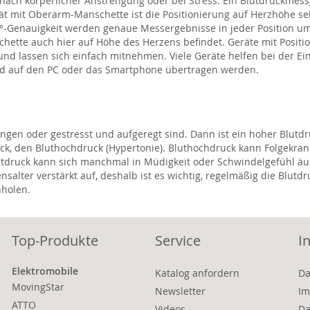
ach körperlicher Anstrengung oder bei Stress. Ein Blutdruckmessg
 mit Oberarm-Manschette ist die Positionierung auf Herzhöhe seh
-Genauigkeit werden genaue Messergebnisse in jeder Position um
chette auch hier auf Höhe des Herzens befindet. Geräte mit Positi
 und lassen sich einfach mitnehmen. Viele Geräte helfen bei der 
nd auf den PC oder das Smartphone übertragen werden.
engen oder gestresst und aufgeregt sind. Dann ist ein hoher Blut
ck, den Bluthochdruck (Hypertonie). Bluthochdruck kann Folgekra
Blutdruck kann sich manchmal in Müdigkeit oder Schwindelgefühl äu
nsalter verstärkt auf, deshalb ist es wichtig, regelmäßig die Blu
nholen.
Top-Produkte
Service
I
Elektromobile
Katalog anfordern
Da
MovingStar
Newsletter
Im
ATTO
Videos
Da