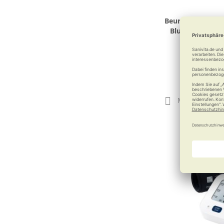
Beurer sprechen
Blutdruckmess
Messen mit
70,99
Merken