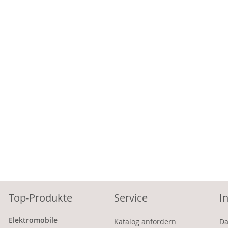
Top-Produkte
Service
I
Elektromobile
Katalog anfordern
Da