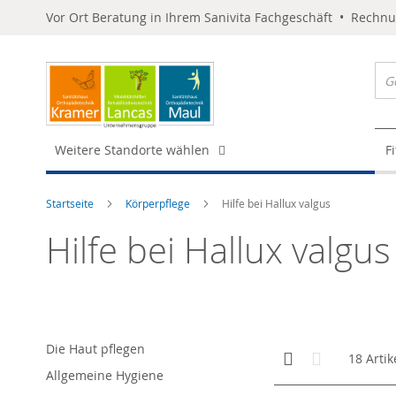
Vor Ort Beratung in Ihrem Sanivita Fachgeschäft • Rechn
Weitere Standorte wählen
F
Startseite
Körperpflege
Hilfe bei Hallux valgus
Hilfe bei Hallux valgus
Die Haut pflegen
Anzeigen
Kachelansicht
Liste
18
Artik
als
Allgemeine Hygiene