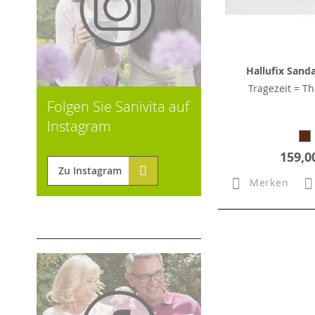
Hallufix Sand
Tragezeit = Th
Folgen Sie Sanivita auf
Instagram
159,0
Zu Instagram
Merken