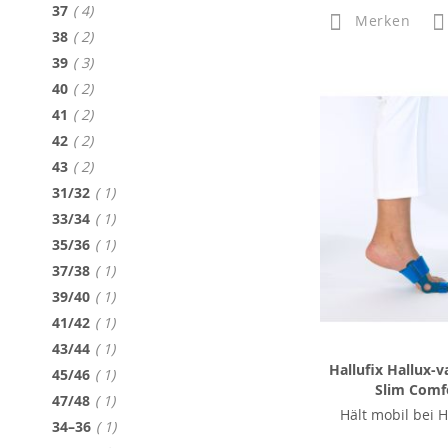
Artikel
37
4
Merken
Artikel
38
2
Artikel
39
3
Artikel
40
2
Artikel
41
2
Artikel
42
2
Artikel
43
2
Artikel
31/32
1
Artikel
33/34
1
Artikel
35/36
1
Artikel
37/38
1
Artikel
39/40
1
Artikel
41/42
1
Artikel
43/44
1
Hallufix Hallux-v
Artikel
45/46
1
Slim Comfo
Artikel
47/48
1
Hält mobil bei H
Artikel
34–36
1