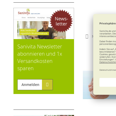
34,95
Merken
Sanivita Newsletter
abonnieren und 1x
Versandkosten
sparen
Anmelden