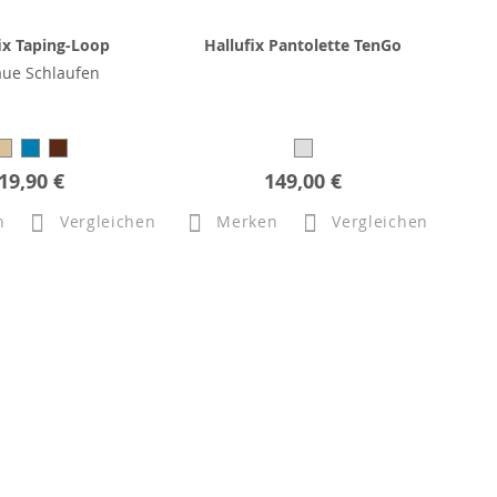
ix Taping-Loop
Hallufix Pantolette TenGo
aue Schlaufen
19,90 €
149,00 €
n
Vergleichen
Merken
Vergleichen