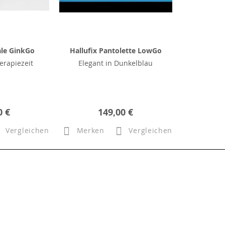
ale GinkGo
Hallufix Pantolette LowGo
erapiezeit
Elegant in Dunkelblau
0 €
149,00 €
Vergleichen
Merken
Vergleichen