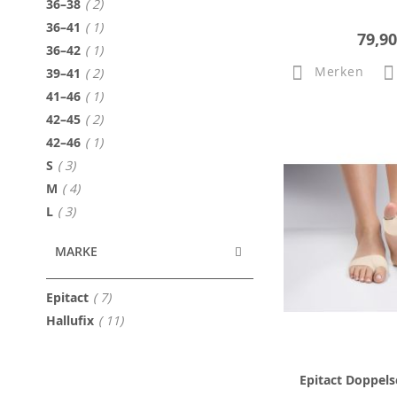
Artikel
36–38
2
Artikel
36–41
1
79,90
Artikel
36–42
1
Merken
Artikel
39–41
2
Artikel
41–46
1
Artikel
42–45
2
Artikel
42–46
1
Artikel
S
3
Artikel
M
4
Artikel
L
3
MARKE
Artikel
Epitact
7
Artikel
Hallufix
11
Epitact Doppels