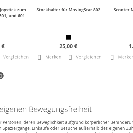
Joystick zum
Stockhalter für MovingStar 802
Scooter 
601, und 601
 €
25,00 €
1
Vergleichen
Merken
Vergleichen
Merke
ück
Seite
Weiter
r eigenen Bewegungsfreiheit
r Personen, deren Beweglichkeit aufgrund körperlicher Behinderu
enn Spaziergänge, Einkäufe oder Besuche außerhalb des eigenen Z