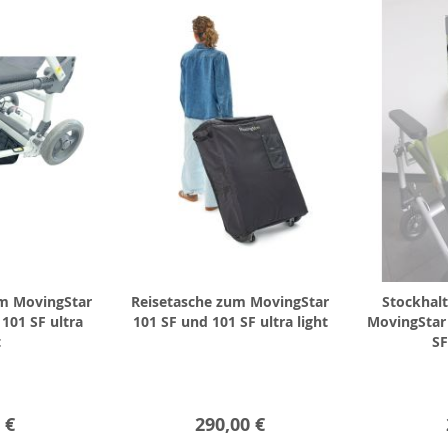
m MovingStar
Reisetasche zum MovingStar
Stockhalt
101 SF ultra
101 SF und 101 SF ultra light
MovingStar
t
SF
 €
290,00 €