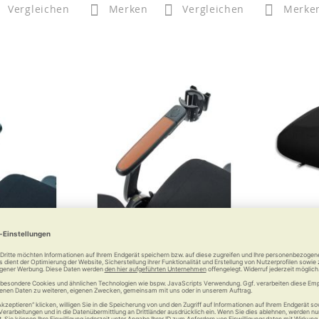
Vergleichen
Merken
Vergleichen
Merke
rung zum
Becherhalter zum MovingStar
Sitz-Heizki
r 2000
2000