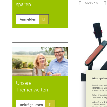
Merken
sparen
Anmelden
Unsere
Handyhalte
Themenwelten
MovingSta
Beiträge lesen