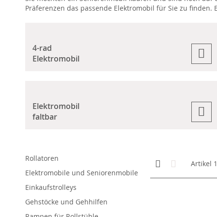
Präferenzen das passende Elektromobil für Sie zu finden. 
4-rad
Elektromobil
Elektromobil
faltbar
Rollatoren
Anzeigen
Kachelansicht
Liste
Artikel
als
Elektromobile und Seniorenmobile
Einkaufstrolleys
Gehstöcke und Gehhilfen
Rampen für Rollstühle