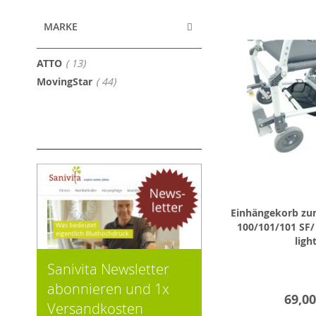
MARKE
Artikel
ATTO
13
Artikel
MovingStar
44
Einhängekorb zu
100/101/101 SF/ 
ligh
Sanivita Newsletter
abonnieren und 1x
69,00
Versandkosten