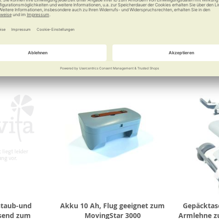
 €
69,00 €
Vergleichen
Merken
Vergleichen
Merke
staub-und
Akku 10 Ah, Flug geeignet zum
Gepäcktas
send zum
MovingStar 3000
Armlehne z