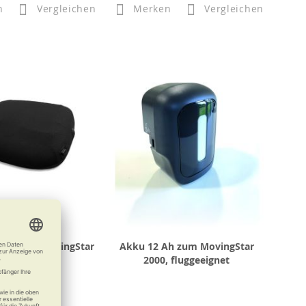
n
Vergleichen
Merken
Vergleichen
ssen zum MovingStar
Akku 12 Ah zum MovingStar
2000
2000, fluggeeignet