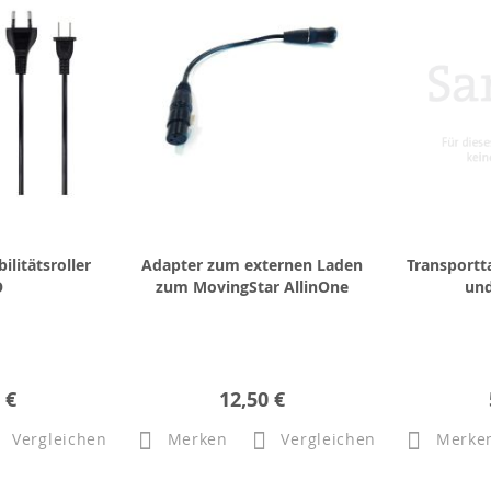
ilitätsroller
Adapter zum externen Laden
Transportt
O
zum MovingStar AllinOne
und
 €
12,50 €
Vergleichen
Merken
Vergleichen
Merke