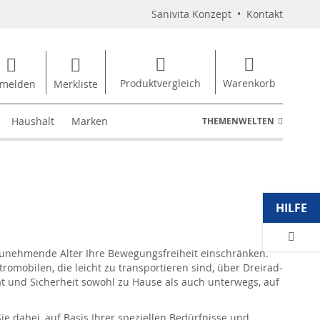
Sanivita Konzept
•
Kontakt
Produktvergleich
Warenkorb
melden
Merkliste
Haushalt
Marken
THEMENWELTEN
HILFE
 zunehmende Alter Ihre Bewegungsfreiheit einschränken.
romobilen, die leicht zu transportieren sind, über Dreirad-
t und Sicherheit sowohl zu Hause als auch unterwegs, auf
e dabei, auf Basis Ihrer speziellen Bedürfnisse und