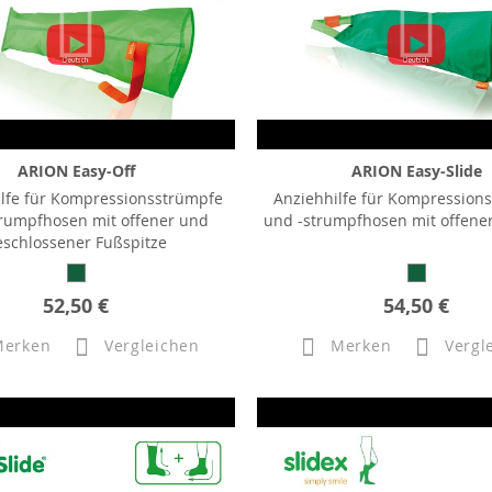
ARION Easy-Off
ARION Easy-Slide
ilfe für Kompressionsstrümpfe
Anziehhilfe für Kompression
rumpfhosen mit offener und
und -strumpfhosen mit offener
eschlossener Fußspitze
52,50 €
54,50 €
Merken
Vergleichen
Merken
Vergl