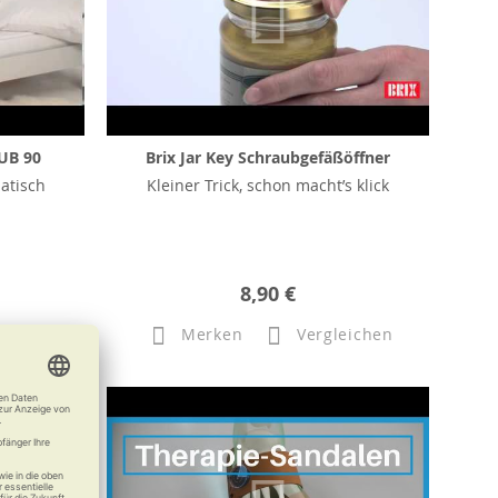
UB 90
Brix Jar Key Schraubgefäßöffner
atisch
Kleiner Trick, schon macht’s klick
8,90 €
eichen
Merken
Vergleichen