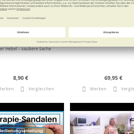
ix Zugring-Dosenöffner
Gymstick Original 2.
er Hebel – saubere Sache
8,90 €
69,95 €
Merken
Vergleichen
Merken
Vergl