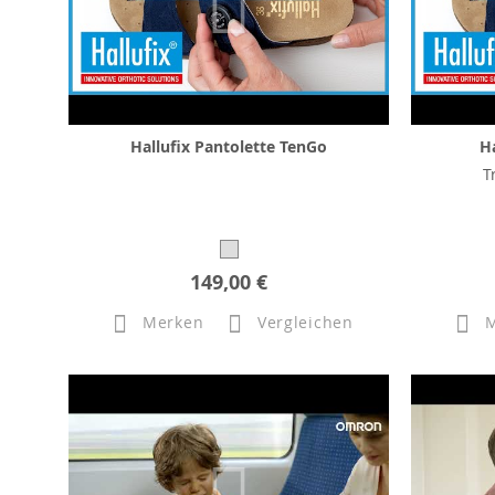
Hallufix Pantolette TenGo
H
T
149,00 €
Merken
Vergleichen