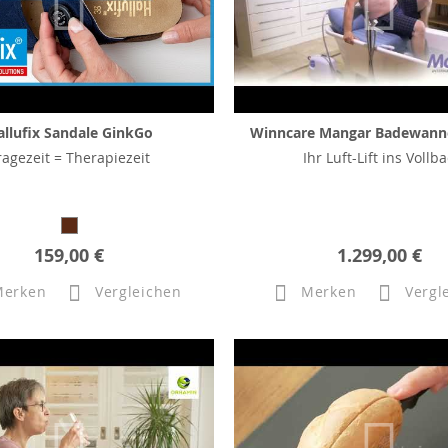
allufix Sandale GinkGo
Winncare Mangar Badewann
ragezeit = Therapiezeit
Ihr Luft-Lift ins Vollb
159,00 €
1.299,00 €
Merken
Vergleichen
Merken
Vergl