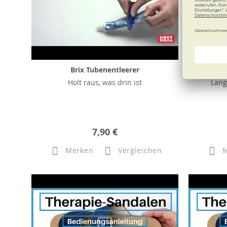
Brix Tubenentleerer
Br
Holt raus, was drin ist
Lang
7,90 €
Merken
Vergleichen