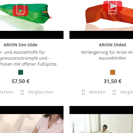
ARION Sim-Slide
ARION SlideX
n- und Ausziehhilfe für
Verlängerung für Arion A
pressionsstrümpfe und -
Ausziehhilfen
hosen mit offener Fußspitze
57,50 €
31,50 €
Merken
Vergleichen
Merken
Vergl