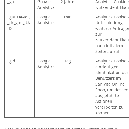
_ga
Google
2 Jahre
Analytics Cookie 
Analytics
Nutzeridentifika
_gat_UA-id";
Google
1 min
Analytics Cookie 
_dr_gtm_UA-
Analytics
Unterbindung
ID
weiterer Anfrage
zur
Nutzeridentifikat
nach initialem
Seitenaufruf.
_gid
Google
1 Tag
Analytics Cookie 
Analytics
eindeutigen
Identifikation des
Benutzers im
Sanivita Online
Shop, um dessen
ausgeführte
Aktionen
verarbeiten zu
können.