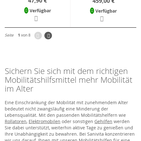
47,90 €
459,00 €
Verfügbar
Verfügbar
Zurück
Seite
Weiter
Seite
1
von 8
Sichern Sie sich mit dem richtigen
Mobilitätshilfsmittel mehr Mobilität
im Alter
Eine Einschränkung der Mobilität mit zunehmendem Alter
bedeutet nicht zwangsläufig eine Minderung der
Lebensqualität. Mit den passenden Mobilitätshelfern wie
Rollatoren
,
Elektromobilen
oder sonstigen
Gehilfen
werden
Sie dabei unterstützt, weiterhin aktive Tage zu genießen und
Ihre Unabhängigkeit zu bewahren. Bei Sanivita konzentrieren
wir uns darauf, Ihnen mit unseren Mobilitätshilfen für eine