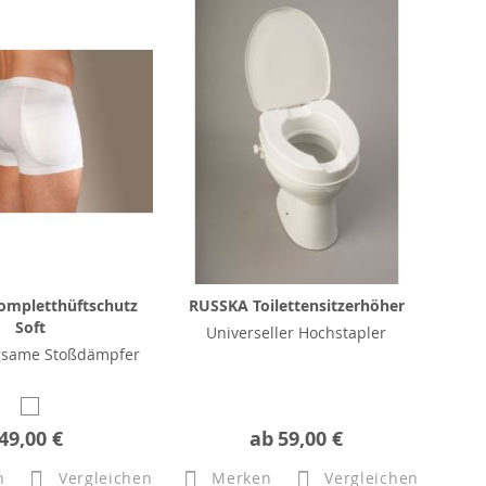
ompletthüftschutz
RUSSKA Toilettensitzerhöher
Soft
Universeller Hochstapler
same Stoßdämpfer
49,00 €
ab
59,00 €
n
Vergleichen
Merken
Vergleichen