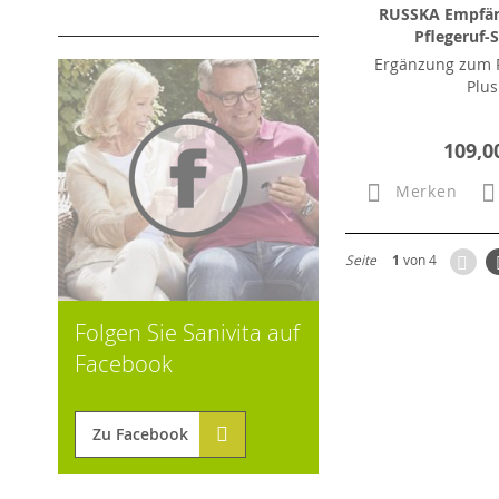
RUSSKA Empfän
Pflegeruf-S
Ergänzung zum P
Plus
109,0
Merken
Zur
Seite
1
von 4
Folgen Sie Sanivita auf
Facebook
Zu Facebook