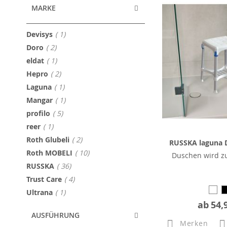
MARKE
Artikel
Devisys
1
Artikel
Doro
2
Artikel
eldat
1
Artikel
Hepro
2
Artikel
Laguna
1
Artikel
Mangar
1
Artikel
profilo
5
Artikel
reer
1
Artikel
Roth Glubeli
2
RUSSKA laguna 
Artikel
Roth MOBELI
10
Duschen wird zu
Artikel
RUSSKA
36
Artikel
Trust Care
4
Artikel
Ultrana
1
ab
54,
AUSFÜHRUNG
Merken