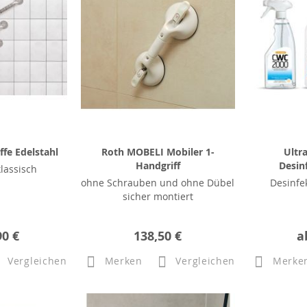
fe Edelstahl
Roth MOBELI Mobiler 1-
Ultr
Handgriff
Desin
klassisch
ohne Schrauben und ohne Dübel
Desinfe
sicher montiert
90 €
138,50 €
a
Vergleichen
Merken
Vergleichen
Merke