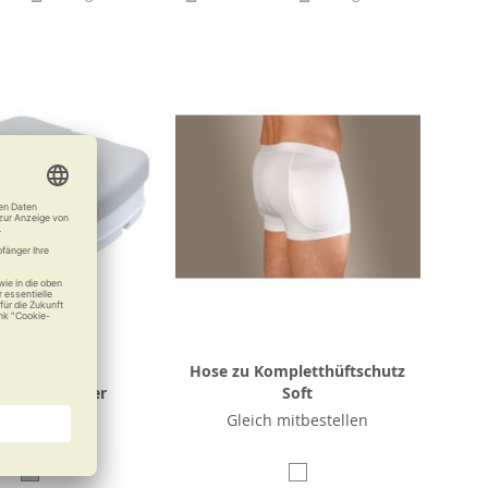
t-Auflage zu
Hose zu Kompletthüftschutz
tensitzerhöher
Soft
 Sitzkomfort
Gleich mitbestellen