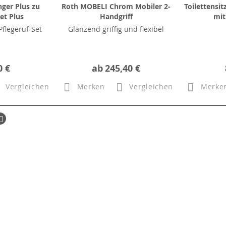
ger Plus zu
Roth MOBELI Chrom Mobiler 2-
Toilettensi
et Plus
Handgriff
mit
flegeruf-Set
Glänzend griffig und flexibel
0 €
ab
245,40 €
Vergleichen
Merken
Vergleichen
Merke
ück
Seite
Weiter