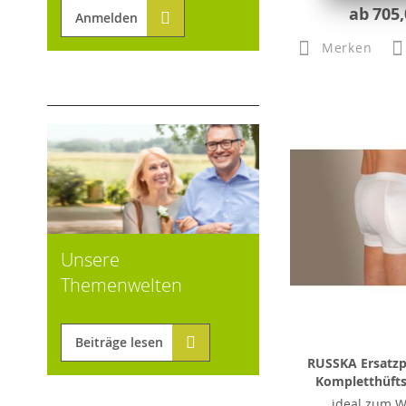
ab
705,
Anmelden
Merken
Unsere
Themenwelten
Beiträge lesen
RUSSKA Ersatzp
Kompletthüfts
ideal zum 