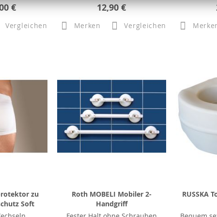
00 €
12,90 €
Vergleichen
Merken
Vergleichen
Merke
rotektor zu
Roth MOBELI Mobiler 2-
RUSSKA To
chutz Soft
Handgriff
Wechseln
Fester Halt ohne Schrauben
Bequem se