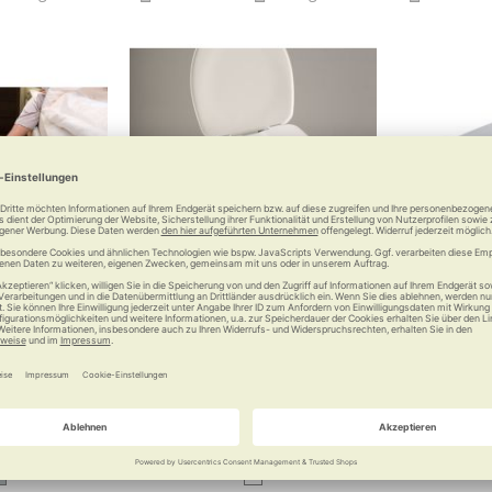
ensormatte
Bidet zum Toilettensitzerhöher
Sof
trol
Toilet
mehr