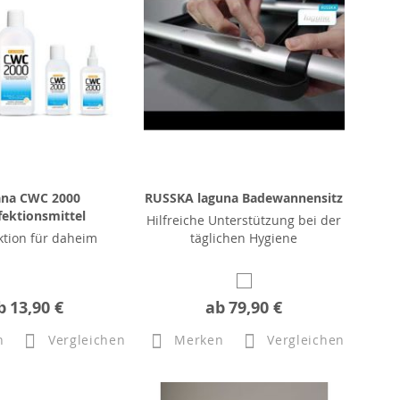
ana CWC 2000
RUSSKA laguna Badewannensitz
fektionsmittel
Hilfreiche Unterstützung bei der
ktion für daheim
täglichen Hygiene
b
13,90 €
ab
79,90 €
n
Vergleichen
Merken
Vergleichen