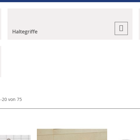
Haltegriffe
1
-
20
von
75