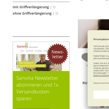
Artikel
mit Griffverlängerung
1
Artikel
ohne Griffverlängerung
1
Sanivita Newsletter
RUSSKA Funk-S
abonnieren und 1x
Step-Con
Versandkosten
sparen