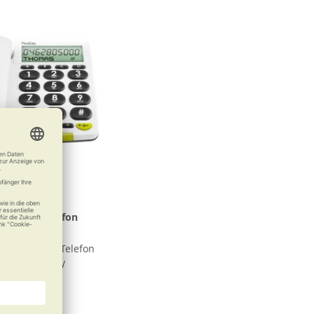
oßtastentelefon
neEasy 312cs
bedienendes Telefon
roßem Display
45,00 €