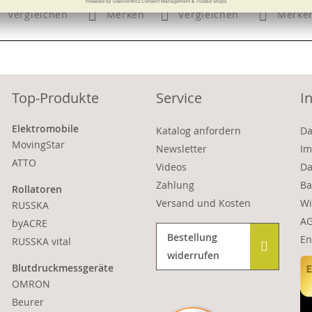
Vergleichen
Merken
Vergleichen
Merke
Top-Produkte
Service
I
Elektromobile
Katalog anfordern
Da
MovingStar
Newsletter
Im
ATTO
Videos
Da
Zahlung
Ba
Rollatoren
Versand und Kosten
Wi
RUSSKA
A
byACRE
Bestellung
En
RUSSKA vital
widerrufen
Blutdruckmessgeräte
OMRON
Beurer