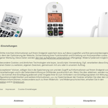
n Easywave
Doro Schnurlostelefon
Doro Gr
PhoneEasy 100w
Pho
efon mit
tsplus
Zu Hause mobil ohne Kabelsalat
Einfach zu 
mit g
0 €
45,00 €