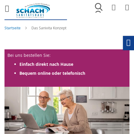
Merkliste
War
Startseite
Das Sanivita Konzept
Ho
Bei uns bestellen Sie:
Einfach direkt nach Hause
Bequem online oder telefonisch