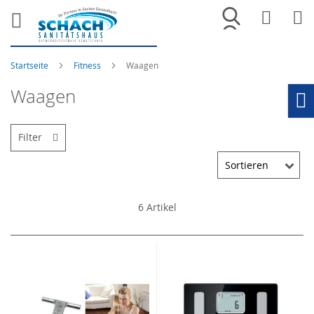
Merkliste
War
Startseite
Fitness
Waagen
Waagen
Ho
Filter
6
Artikel