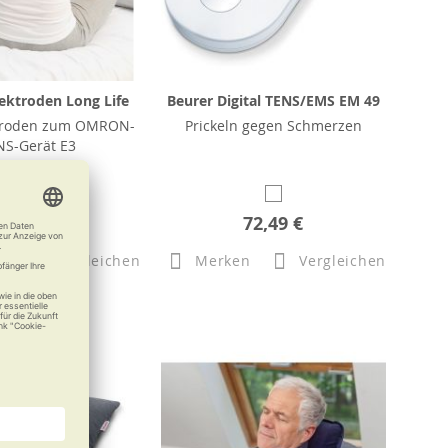
ktroden Long Life
Beurer Digital TENS/EMS EM 49
ktroden zum OMRON-
Prickeln gegen Schmerzen
NS-Gerät E3
25,50 €
72,49 €
n
Vergleichen
Merken
Vergleichen