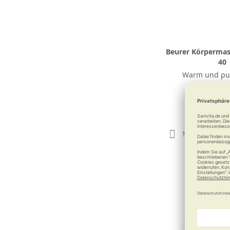
Beurer Körperma
40
Warm und pu
massie
61,49
Merken