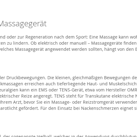
Massagegerät
nd oder zur Regeneration nach dem Sport: Eine Massage kann wo
 zu lindern. Ob elektrisch oder manuell – Massagegeräte finden v
welches Massagegerät angewendet werden sollten, hängt von den
 oder Druckbewegungen. Die kleinen, gleichmäßigen Bewegungen de
massagen erreichen auch tieferliegende Haut- und Muskelschichte
uralgien kann ein EMS oder TENS-Gerät, etwa vom Hersteller OM
lektrischer Reize angeregt. TENS steht für Transkutane elektrische
 Ihrem Arzt, bevor Sie ein Massage- oder Reizstromgerät verwenden
otlicht gefördert. Für den Einsatz bei Nackenschmerzen eignet s
all, der sogenannte Igelball, welcher in der Anwendung durchblut