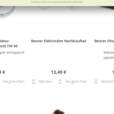
iatsu-
Beurer Elektroden Nachkaufset
Beurer Shi
rät FM 60
rper entspannt
Massa
japan
9 €
13,49 €
Vergleichen
Merken
Vergleichen
Merke