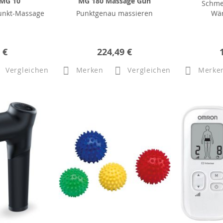
 MG 10
MG 180 Massage Gun
Schme
punkt-Massage
Punktgenau massieren
Wär
 €
224,49 €
Vergleichen
Merken
Vergleichen
Merke