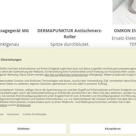
ssagegerät MG
DERMAPUNKTUR Antischmerz-
OMRON Ele
Roller
Ersatz-Ele
nktgenau
Spitze durchblutet.
TE
ren
 €
ab
59,00 €
Vergleichen
Merken
Vergleichen
Merke