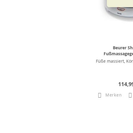
Beurer Sh
Fußmassagege
Füße massiert, Kö
114,9
Merken