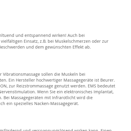
hltuend und entspannend wirken! Auch bei
ielfältigen Einsatz, z.B. bei Muskelschmerzen oder zur
 Beschwerden und dem gewünschten Effekt ab.
r Vibrationsmassage sollen die Muskeln bei
n. Ein Hersteller hochwertiger Massagegeräte ist Beurer.
RON, zur Reizstrommassage genutzt werden. EMS bedeutet
 Nervenstimulation. Wenn Sie ein elektronisches Implantat,
. Bei Massagegeräten mit Infrarotlicht wird die
ich ein spezielles Nacken-Massagegerät.
ungsfördernd und verspannungslösend wirken kann. Einen