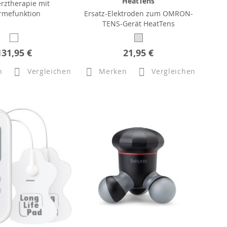
HeatTens
rztherapie mit
mefunktion
Ersatz-Elektroden zum OMRON-
TENS-Gerät HeatTens
131,95 €
21,95 €
n
Vergleichen
Merken
Vergleichen