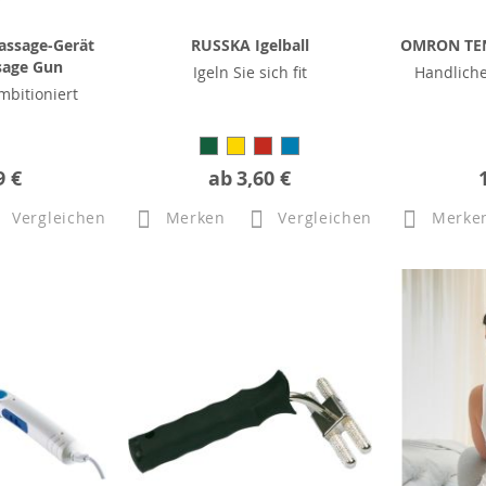
assage-Gerät
RUSSKA Igelball
OMRON TEN
sage Gun
Igeln Sie sich fit
Handlich
mbitioniert
9 €
ab
3,60 €
Vergleichen
Merken
Vergleichen
Merke