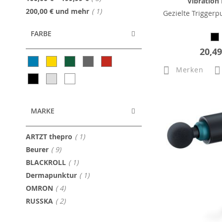
Vibration
Artikel
200,00 €
und mehr
1
Gezielte Trigger
FARBE
20,49
Merken
MARKE
Artikel
ARTZT thepro
1
Artikel
Beurer
9
Artikel
BLACKROLL
1
Artikel
Dermapunktur
1
Artikel
OMRON
4
Artikel
RUSSKA
2