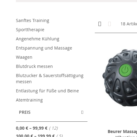
Sanftes Training
Anzeigen
Kachelansicht
Liste
18
Artik
als
Sporttherapie
Angenehme Kühlung
Entspannung und Massage
Waagen
Blutdruck messen
Blutzucker & Sauerstoffsättigung
messen
Entlastung für Füße und Beine
Atemtraining
PREIS
Artikel
0,00 €
–
99,99 €
12
Beurer Massag
Artikel
100,00 €
–
199,99 €
5