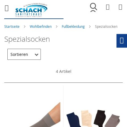
Merkliste
War
Startseite
Wohlbefinden
Fußbekleidung
Spezialsocken
Spezialsocken
Ho
4
Artikel