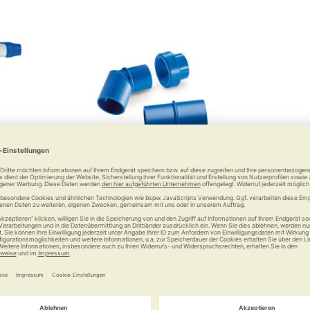
t PLUS
Vernebler-Set zum RC-Cornet
PLUS
erapie ohne
ente
Zur Kombination mit Inhalation
 €
24,90 €