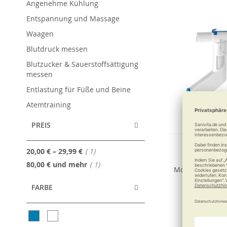
Angenehme Kühlung
Entspannung und Massage
Waagen
Blutdruck messen
Blutzucker & Sauerstoffsättigung
messen
Entlastung für Füße und Beine
Atemtraining
PREIS
Artikel
20,00 €
–
29,99 €
1
RC-Corne
Artikel
80,00 €
und mehr
1
Mobile Atemth
Medikam
FARBE
86,90