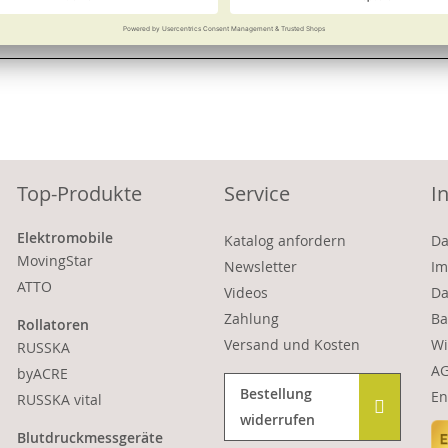
Vergleichen
Merken
Vergleichen
Top-Produkte
Service
I
Elektromobile
Katalog anfordern
Da
MovingStar
Newsletter
Im
ATTO
Videos
Da
Zahlung
Ba
Rollatoren
Versand und Kosten
Wi
RUSSKA
A
byACRE
Bestellung
En
RUSSKA vital
widerrufen
Blutdruckmessgeräte