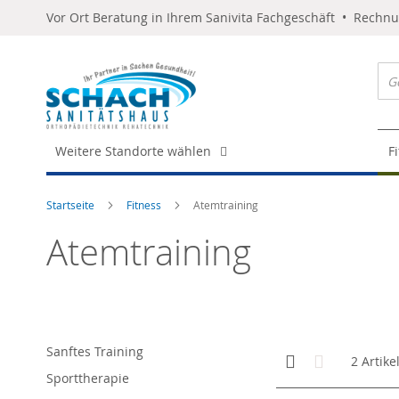
Vor Ort Beratung in Ihrem Sanivita Fachgeschäft • Rechn
Weitere Standorte wählen
F
Startseite
Fitness
Atemtraining
Atemtraining
Sanftes Training
Anzeigen
Kachelansicht
Liste
2
Artike
als
Sporttherapie