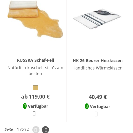
RUSSKA Schaf-Fell
HK 26 Beurer Heizkissen
Natürlich kuschelt sich’s am
Handliches Wärmekissen
besten
ab
119,00 €
40,49 €
Verfügbar
Verfügbar
Zurück
Seite
Weiter
Seite
1
von 2