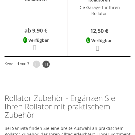
Die Garage für Ihren
Rollator
ab
9,90 €
12,50 €
Verfügbar
Verfügbar
Zurück
Seite
Weiter
Seite
1
von 3
Rollator Zubehör - Ergänzen Sie
Ihren Rollator mit praktischem
Zubehör
Bei Sanivita finden Sie eine breite Auswahl an praktischem
Rollator Zubehör, das Ihren Alltag erleichtert. Unser Sortiment