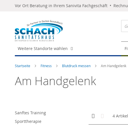
Vor Ort Beratung in Ihrem Sanivita Fachgeschäft • Rechn
Weitere Standorte wählen
F
Startseite
Fitness
Blutdruck messen
Am Handgelenk
Am Handgelenk
Sanftes Training
Anzeigen
Kachelansicht
Liste
4
Artike
als
Sporttherapie