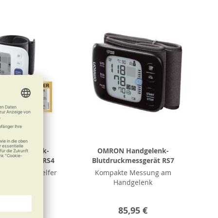
 Handgelenk-
OMRON Handgelenk-
ckmessgerät RS4
Blutdruckmessgerät RS7
iger Alltagshelfer
Kompakte Messung am
Handgelenk
51,50 €
85,95 €