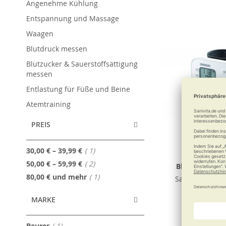
Angenehme Kühlung
Entspannung und Massage
Waagen
Blutdruck messen
Blutzucker & Sauerstoffsättigung
messen
Entlastung für Füße und Beine
Atemtraining
PREIS
Artikel
30,00 €
–
39,99 €
1
OMRON Hand
Artikel
50,00 €
–
59,99 €
2
Blutdruckmes
Artikel
80,00 €
und mehr
1
Sanfte Blutdr
MARKE
36,50
Artikel
Beurer
1