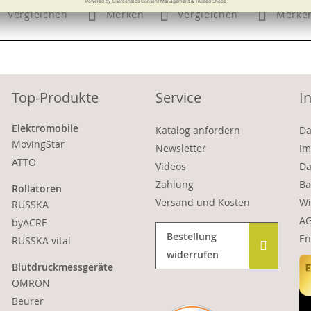
Vergleichen
Merken
Vergleichen
Merke
Top-Produkte
Service
I
Elektromobile
Katalog anfordern
Da
MovingStar
Newsletter
Im
ATTO
Videos
Da
Zahlung
Ba
Rollatoren
Versand und Kosten
Wi
RUSSKA
A
byACRE
Bestellung
En
RUSSKA vital
widerrufen
Blutdruckmessgeräte
OMRON
Beurer