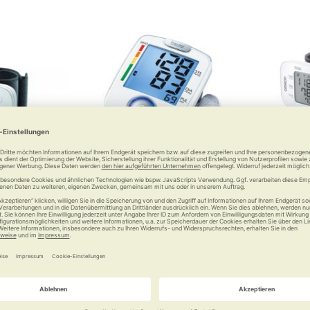
gelenk-
Beurer Handgelenk-
OMRON
sgerät RS2
Blutdruckmessgerät BC 44
Blutdru
uckmessung
Zuverläss
 €
53,99 €