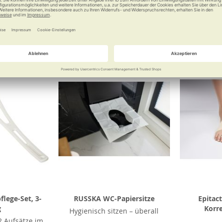
 €
18,90 €
Vergleichen
Merken
Vergleichen
Merke
lege-Set, 3-
RUSSKA WC-Papiersitze
Epitac
g
Korr
Hygienisch sitzen – überall
 Aufsätze im