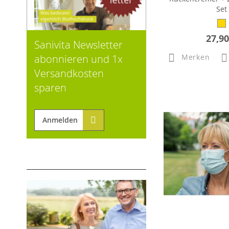
Set
27,90
Sanivita Newsletter
abonnieren und 1x
Merken
Versandkosten
sparen
Anmelden