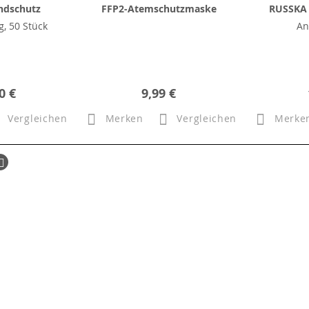
ndschutz
FFP2-Atemschutzmaske
RUSSKA 
, 50 Stück
An
0 €
9,99 €
Vergleichen
Merken
Vergleichen
Merke
ück
Seite
Weiter