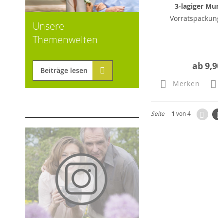
3-lagiger Mu
Vorratspackung
Unsere
Themenwelten
ab
9,9
Beiträge lesen
Merken
Zur
Seite
1
von 4