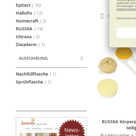
79,90
Artikel
Epitact
16
Artikel
Hallufix
12
Merken
Artikel
Homecraft
2
Artikel
RUSSKA
14
Artikel
Ultrana
5
Artikel
Ziwaderm
1
AUSFÜHRUNG
Artikel
Nachfüllflasche
1
Artikel
Sprühflasche
1
RUSSKA Körperpf
teili
Rückencremer + 2