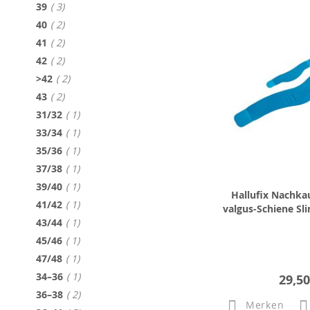
Artikel
39
3
Artikel
40
2
Artikel
41
2
Artikel
42
2
Artikel
>42
2
Artikel
43
2
Artikel
31/32
1
Artikel
33/34
1
Artikel
35/36
1
Artikel
37/38
1
Artikel
39/40
1
Hallufix Nachkau
Artikel
41/42
1
valgus-Schiene Sl
Artikel
43/44
1
Artikel
45/46
1
Artikel
47/48
1
Artikel
34–36
1
29,50
Artikel
36–38
2
Merken