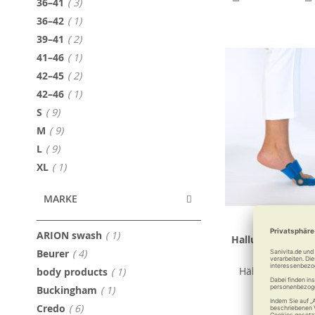
Artikel
36–41
3
Artikel
36–42
1
Artikel
39–41
2
Artikel
41–46
1
Artikel
42–45
2
Artikel
42–46
1
Artikel
S
9
Artikel
M
9
Artikel
L
9
Artikel
XL
1
MARKE
Artikel
ARION swash
1
Hallufix Hallux-v
Artikel
Beurer
4
Slim Comfo
Artikel
Hält mobil bei H
body products
1
Artikel
Buckingham
1
Artikel
Credo
6