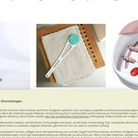
algus-Schiene
RUSSKA Rückencremer
Beure
rt 2.0
Wohltat für die Haut
Kann, wa
allux valgus