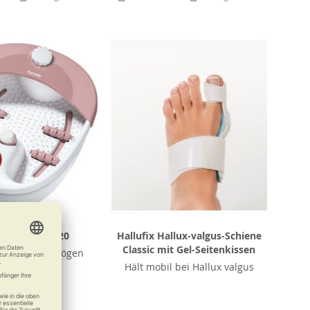
r Fußbad FB 20
Hallufix Hallux-valgus-Schiene
Classic mit Gel-Seitenkissen
s Ihre Füße mögen
Hält mobil bei Hallux valgus