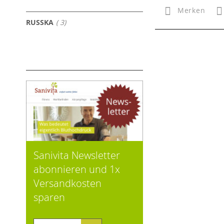
Merken
Artikel
RUSSKA
3
Sanivita Newsletter
abonnieren und 1x
Versandkosten
sparen