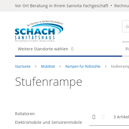
Vor Ort Beratung in Ihrem Sanivita Fachgeschäft • Rechn
Weitere Standorte wählen
F
Startseite
Mobilität
Rampen für Rollstühle
Stufenram
Stufenrampe
Rollatoren
Anzeigen
Kachelansicht
Liste
3
Artike
als
Elektromobile und Seniorenmobile