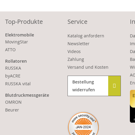
Top-Produkte
Service
I
Elektromobile
Katalog anfordern
Da
MovingStar
Newsletter
Im
ATTO
Videos
Da
Zahlung
Ba
Rollatoren
Versand und Kosten
Wi
RUSSKA
A
byACRE
Bestellung
En
RUSSKA vital
widerrufen
Blutdruckmessgeräte
OMRON
Beurer