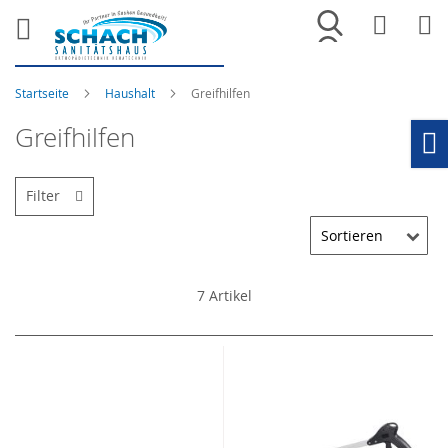
Merkliste
War
Startseite
Haushalt
Greifhilfen
Greifhilfen
Ho
Filter
7
Artikel