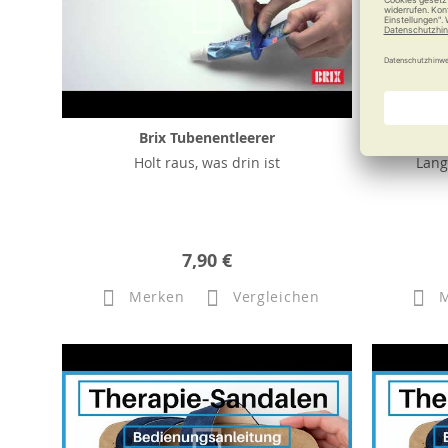
Brix Tubenentleerer
Br
Holt raus, was drin ist
Lang
7,90 €
Merken
Vergleichen