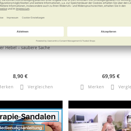
ix Zugring-Dosenöffner
Gymstick Original 2.
er Hebel – saubere Sache
8,90 €
69,95 €
Merken
Vergleichen
Merken
Vergl