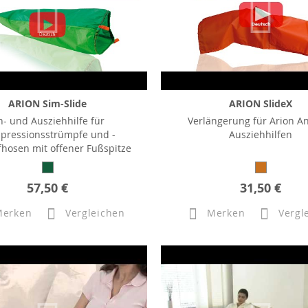
ARION Sim-Slide
ARION SlideX
n- und Ausziehhilfe für
Verlängerung für Arion A
pressionsstrümpfe und -
Ausziehhilfen
hosen mit offener Fußspitze
57,50 €
31,50 €
Merken
Vergleichen
Merken
Vergl