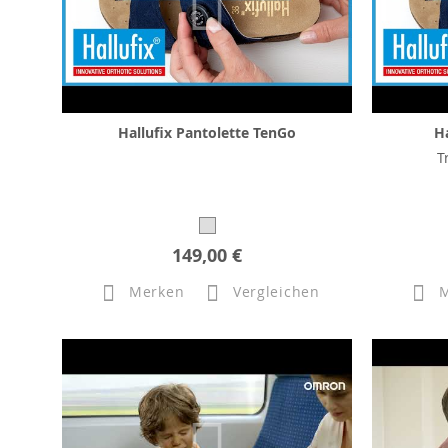
Hallufix Pantolette TenGo
H
T
149,00 €
Merken
Vergleichen