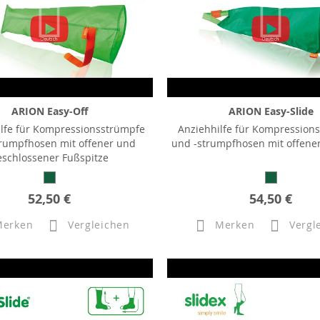
ARION Easy-Off
ARION Easy-Slide
ilfe für Kompressionsstrümpfe
Anziehhilfe für Kompression
rumpfhosen mit offener und
und -strumpfhosen mit offener
eschlossener Fußspitze
52,50 €
54,50 €
Merken
Vergleichen
Merken
Vergl