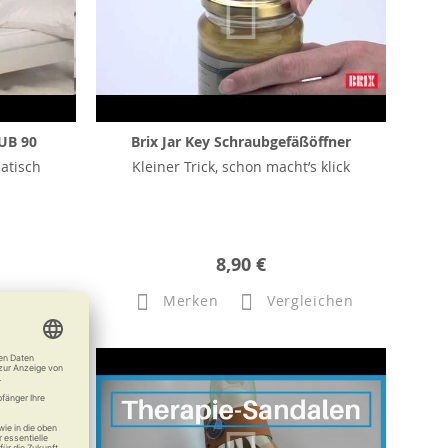
UB 90
Brix Jar Key Schraubgefäßöffner
atisch
Kleiner Trick, schon macht’s klick
8,90 €
eichen
Merken
Vergleichen