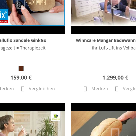
allufix Sandale GinkGo
Winncare Mangar Badewann
ragezeit = Therapiezeit
Ihr Luft-Lift ins Vollb
159,00 €
1.299,00 €
Merken
Vergleichen
Merken
Vergl