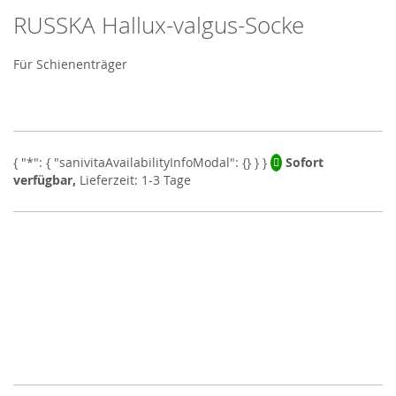
RUSSKA Hallux-valgus-Socke
Skip
to
the
Für Schienenträger
beginning
of
the
images
gallery
Sofort
verfügbar,
Lieferzeit: 1-3 Tage