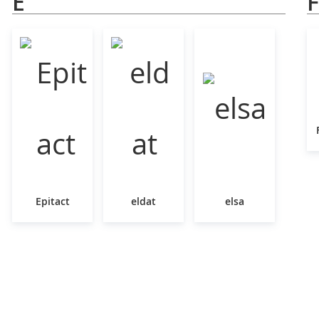
E
F
Epitact
eldat
elsa