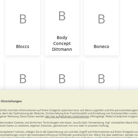
B
B
B
Body
Concept
Bloccs
Boneco
Dittmann
B
B
B
Brinkhaus
Buckingham
Burmeier