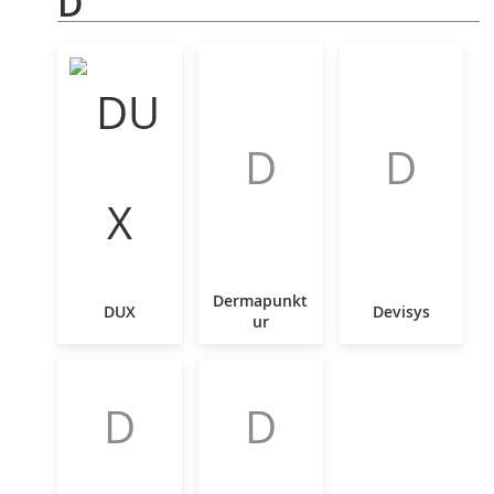
D
D
D
Dermapunkt
DUX
Devisys
ur
D
D