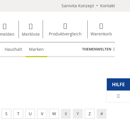
Sanivita Konzept
•
Kontakt
Produktvergleich
Warenkorb
melden
Merkliste
Haushalt
Marken
THEMENWELTEN
HILFE
S
T
U
V
W
X
Y
Z
#