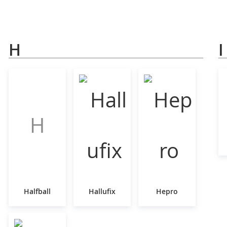
H
I
H
Halfball
Hallufix
Hepro