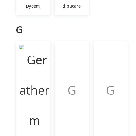
Dycem
dibucare
G
G
G