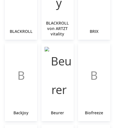
BLACKROLL
von ARTZT
BLACKROLL
BRIX
vitality
B
B
BackJoy
Beurer
Biofreeze