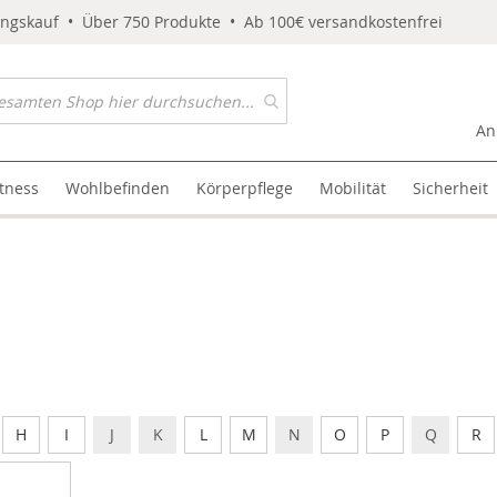
ungskauf • Über 750 Produkte • Ab 100€ versandkostenfrei
An
itness
Wohlbefinden
Körperpflege
Mobilität
Sicherheit
H
I
J
K
L
M
N
O
P
Q
R