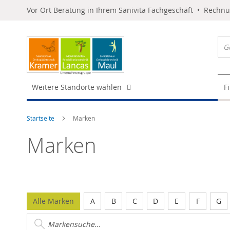
Vor Ort Beratung in Ihrem Sanivita Fachgeschäft • Rechn
Weitere Standorte wählen
F
Startseite
Marken
Marken
Alle Marken
A
B
C
D
E
F
G