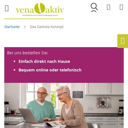
Merkliste
War
Startseite
Das Sanivita Konzept
Ho
Bei uns bestellen Sie:
Einfach direkt nach Hause
Bequem online oder telefonisch