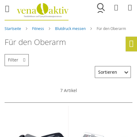
Merkliste
War
Startseite
Fitness
Blutdruck messen
Für den Oberarm
Für den Oberarm
Ho
Filter
7
Artikel