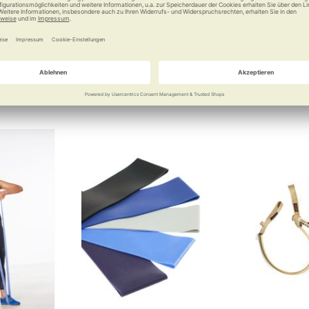
 Sicherheit
Mobiles Fitnessstudio
Vielseitige
erhöhten W
95 €
6,25 €
a
Vergleichen
Merken
Vergleichen
Merke