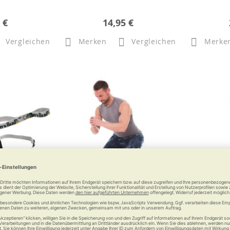
 €
14,95 €
Vergleichen
Merken
Vergleichen
Merke
TheraBand
ARTZT vitality Rubber Band
ARTZT vi