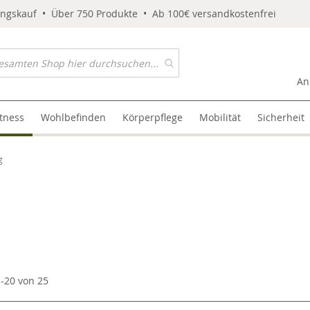
ungskauf • Über 750 Produkte • Ab 100€ versandkostenfrei
An
itness
Wohlbefinden
Körperpflege
Mobilität
Sicherheit
g
1
-
20
von
25