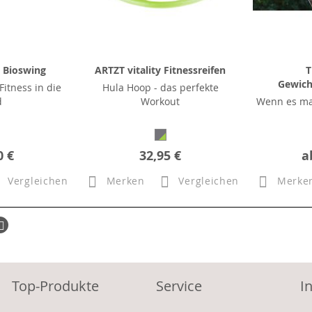
y Bioswing
ARTZT vitality Fitnessreifen
T
Gewich
itness in die
Hula Hoop - das perfekte
d
Workout
Wenn es ma
0 €
32,95 €
a
Vergleichen
Merken
Vergleichen
Merke
ück
Seite
Weiter
Top-Produkte
Service
I