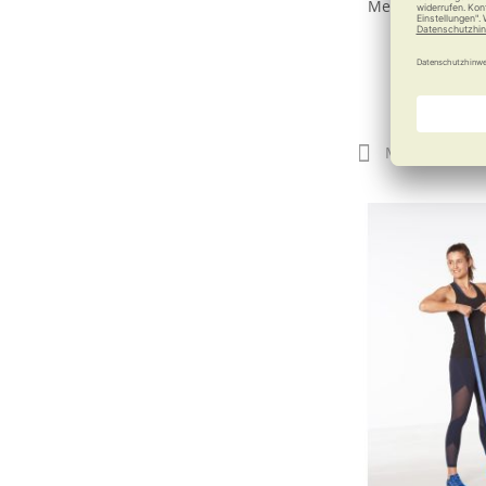
Mehr Spaß, mehr
ab
24,
Merken