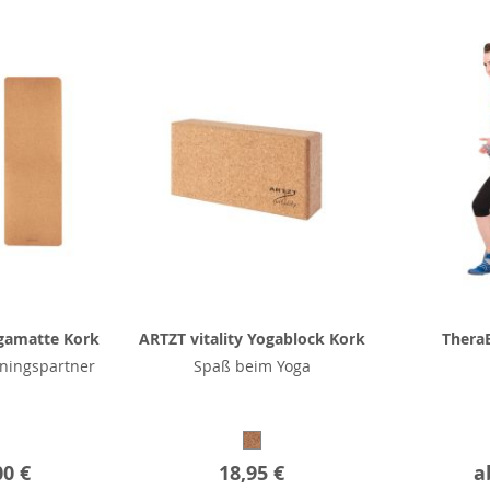
ogamatte Kork
ARTZT vitality Yogablock Kork
Thera
iningspartner
Spaß beim Yoga
00 €
18,95 €
a