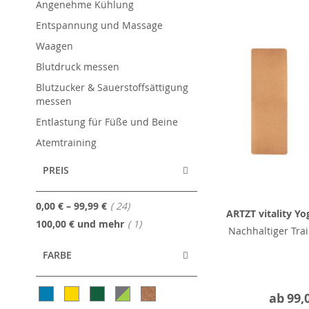
Angenehme Kühlung
Entspannung und Massage
Waagen
Blutdruck messen
Blutzucker & Sauerstoffsättigung
messen
Entlastung für Füße und Beine
Atemtraining
PREIS
Artikel
0,00 €
–
99,99 €
24
ARTZT vitality Y
Artikel
100,00 €
und mehr
1
Nachhaltiger Tra
FARBE
ab
99,