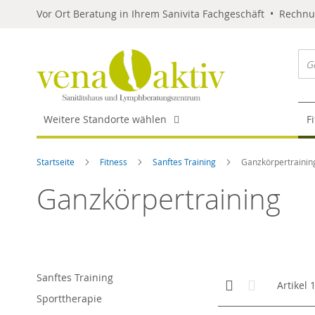
Vor Ort Beratung in Ihrem Sanivita Fachgeschäft • Rechn
Weitere Standorte wählen
F
Startseite
Fitness
Sanftes Training
Ganzkörpertrainin
Ganzkörpertraining
Sanftes Training
Anzeigen
Kachelansicht
Liste
Artikel
als
Sporttherapie