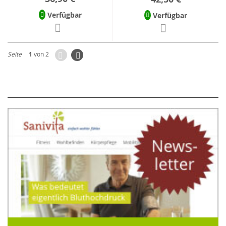
Verfügbar
Verfügbar
Zurück
Seite
Weiter
Seite
1
von 2