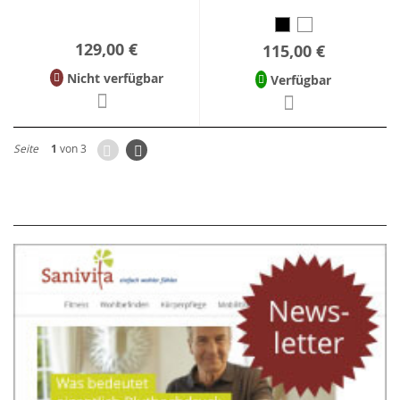
129,00 €
115,00 €
Nicht verfügbar
Verfügbar
Zurück
Seite
Weiter
Seite
1
von 3