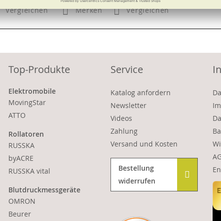
Vergleichen
Merken
Vergleichen
Top-Produkte
Service
I
Elektromobile
Katalog anfordern
Da
MovingStar
Newsletter
Im
ATTO
Videos
Da
Zahlung
Ba
Rollatoren
Versand und Kosten
Wi
RUSSKA
A
byACRE
Bestellung
En
RUSSKA vital
widerrufen
Blutdruckmessgeräte
OMRON
Beurer