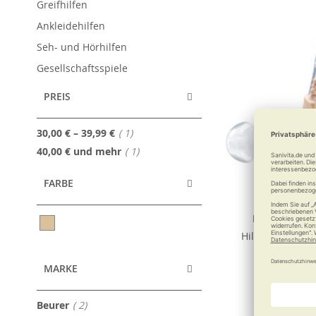
Greifhilfen
Ankleidehilfen
Seh- und Hörhilfen
Gesellschaftsspiele
PREIS
Artikel
30,00 €
–
39,99 €
1
Artikel
40,00 €
und mehr
1
FARBE
Beurer Hörhi
Hilft den Lausc
Sprün
MARKE
32,99
Artikel
Beurer
2