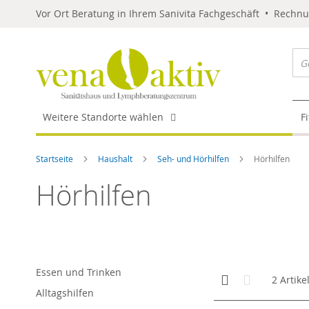
Vor Ort Beratung in Ihrem Sanivita Fachgeschäft • Rechn
Weitere Standorte wählen
F
Startseite
Haushalt
Seh- und Hörhilfen
Hörhilfen
Hörhilfen
Essen und Trinken
Anzeigen
Kachelansicht
Liste
2
Artike
als
Alltagshilfen