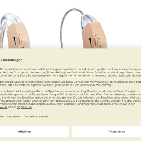
lfe HA 20
Beurer Hörhilfe HA 50
hern auf die
Ihre Ohren werden Augen
ge
machen
 €
42,99 €