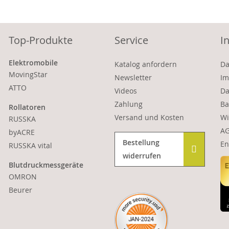
Top-Produkte
Service
I
Elektromobile
Katalog anfordern
Da
MovingStar
Newsletter
Im
ATTO
Videos
Da
Zahlung
Ba
Rollatoren
Versand und Kosten
Wi
RUSSKA
A
byACRE
Bestellung
En
RUSSKA vital
widerrufen
Blutdruckmessgeräte
OMRON
Beurer