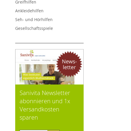
Greifhilfen
Ankleidehilfen
Seh- und Hörhilfen
Gesellschaftsspiele
Sanivita Newsletter
abonnieren und 1x
Versandkosten
sparen