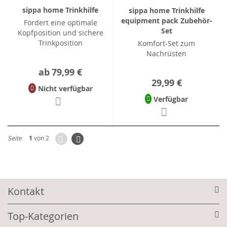
sippa home Trinkhilfe
sippa home Trinkhilfe
equipment pack Zubehör-
Fördert eine optimale
Set
Kopfposition und sichere
Trinkposition
Komfort-Set zum
Nachrüsten
ab
79,99 €
29,99 €
Nicht verfügbar
Verfügbar
Zurück
Seite
Weiter
Seite
1
von 2
Kontakt
Top-Kategorien