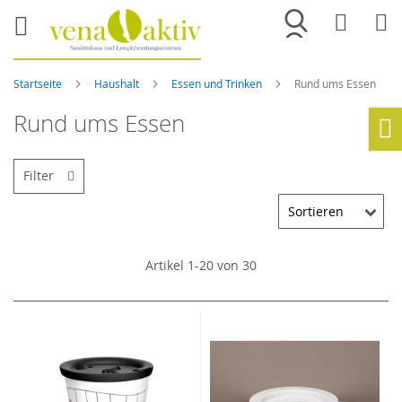
Merkliste
War
Startseite
Haushalt
Essen und Trinken
Rund ums Essen
Rund ums Essen
Ho
Filter
Artikel
1
-
20
von
30