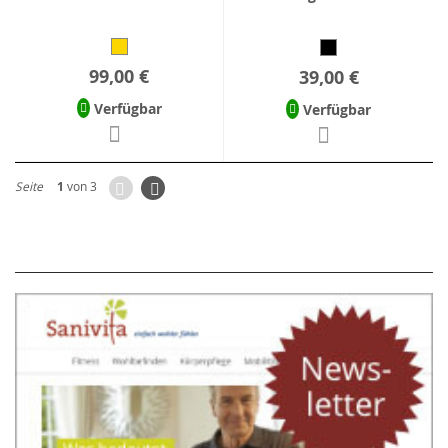
99,00 €
39,00 €
Verfügbar
Verfügbar
Zurück
Seite
Weiter
Seite
1
von 3