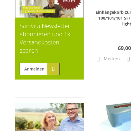
Einhängekorb zu
100/101/101 SF/ 
ligh
Sanivita Newsletter
abonnieren und 1x
Versandkosten
69,00
sparen
Merken
Anmelden