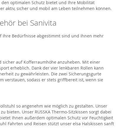
den optimalen Schutz bietet und Ihre Mobilität
eder aktiv, sicher und mobil am Leben teilnehmen können.
behör bei
Sanivita
auf Ihre Bedürfnisse abgestimmt sind und Ihnen mehr
d sicher
auf Kofferraumhöhe anzuheben. Mit einer
port erheblich. Dank der vier lenkbaren Rollen kann
herheit zu gewährleisten. Die zwei Sicherungsgurte
 verstauen, sodass er stets griffbereit ist
, wenn sie
ollstuhl
so angenehm wie möglich zu gestalten. Unser
zu bieten.
Unser
RUSSKA Thermo-Sitzkissen
sorgt dabei
en bietet Ihnen außerdem optima
len Schutz vor Feuchtigkeit
tuhl Fahrten und Reisen stützt unser
elsa
Halskissen
sanft