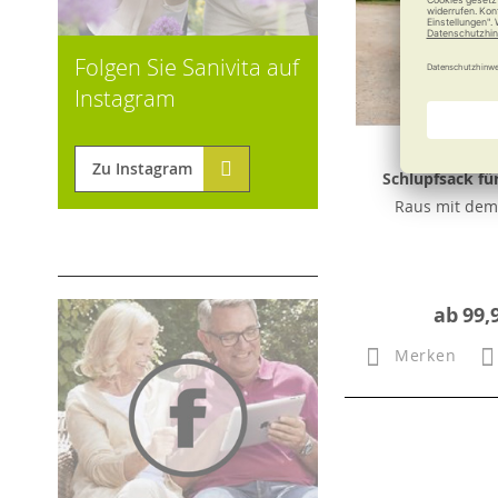
Folgen Sie Sanivita auf
Instagram
Zu Instagram
Schlupfsack für
Raus mit dem 
ab
99,
Merken