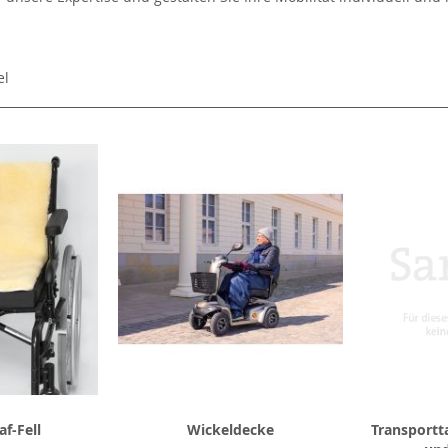
el
f-Fell
Wickeldecke
Transportt