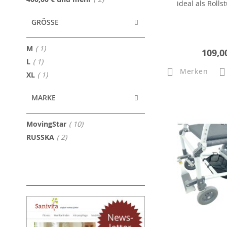
ideal als Rolls
GRÖSSE
Artikel
M
1
109,0
Artikel
L
1
Merken
Artikel
XL
1
MARKE
Artikel
MovingStar
10
Artikel
RUSSKA
2