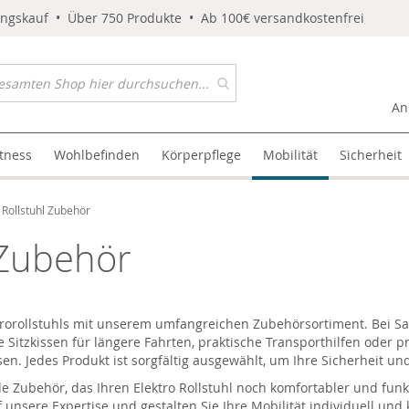
ungskauf • Über 750 Produkte • Ab 100€ versandkostenfrei
An
itness
Wohlbefinden
Körperpflege
Mobilität
Sicherheit
 Rollstuhl Zubehör
 Zubehör
ktrorollstuhls mit unserem umfangreichen Zubehörsortiment. Bei
Sa
 Sitzkissen für längere Fahrten, praktische Transporthilfen oder 
sen. Jedes Produkt ist sorgfältig ausgewählt, um Ihre Sicherheit u
de Zubehör, das Ihren
Elektro Rollstuhl
noch komfortabler und funk
f unsere Expertise und gestalten Sie Ihre Mobilität individuell und