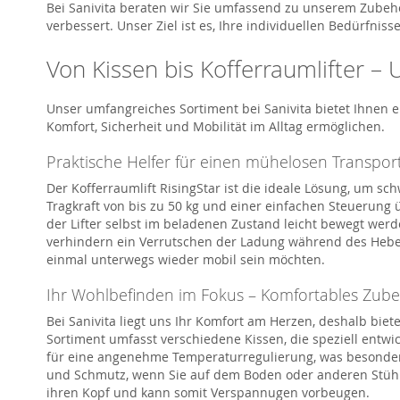
Bei
Sanivita
beraten wir Sie umfassend zu unserem Zubehör
verbessert. Unser Ziel ist es, Ihre individuellen Bedürfn
Von Kissen bis
Kofferraumlifter
– U
Unser umfangreiches Sortiment bei
Sanivita
bietet Ihnen e
Komfort, Sicherheit und Mobilität im Alltag ermöglichen.
Praktische Helfer für einen mühelosen Transpor
Der
Kofferraumlift
RisingStar
ist die ideale Lösung, um s
Tragkraft von bis zu 50 kg und einer einfachen Steuerung 
der
Lifter
selbst im beladenen Zustand leicht bewegt werden
verhindern ein Verrutschen der Ladung während des Hebens
einmal unterwegs wieder mobil sein möchten.
Ihr Wohlbefinden im Fokus – Komfortables Zubeh
Bei
Sanivita
liegt uns Ihr Komfort am Herzen, deshalb biet
Sortiment umfa
s
st verschiedene Kissen,
die speziell entw
für eine angenehme Temperaturregulierung, was besonder
und Schmutz, wenn Sie auf dem Boden oder anderen Stüh
ihren
Kopf und kann somit
Verspannugen
vorbeugen.