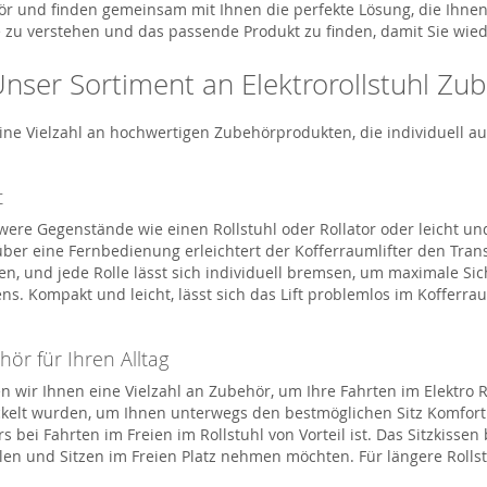
 und finden gemeinsam mit Ihnen die perfekte Lösung, die Ihnen 
isse zu verstehen und das passende Produkt zu finden, damit Sie wi
nser Sortiment an Elektrorollstuhl Zu
ine Vielzahl an hochwertigen Zubehörprodukten, die individuell 
t
chwere Gegenstände wie
einen Rollstuhl oder Rollator
oder
leicht un
über eine Fernbedienung erleichtert der
Kofferraumlifter
den Trans
, und jede Rolle lässt sich individuell bremsen, um maximale Sic
. Kompakt und leicht, lässt sich d
as Lift
problemlos im Kofferraum
ör für Ihren Alltag
en wir Ihnen eine Vielzahl an Zubehör, um Ihre Fahrten im
Elektro R
ickelt wurden, um Ihnen unterwegs den bestmöglichen
Sitz
Komfort
s bei
Fahrten
im Freien
im Rollstuhl von Vorteil ist. Das Sitzkiss
len und Sitzen im Freien Platz nehmen möchten.
Für längere Rolls